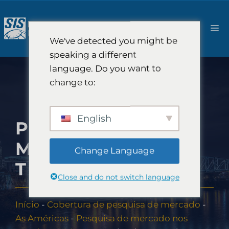
Pular
para
Ca
o
We've detected you might be
conteúdo
speaking a different
language. Do you want to
change to:
English
PESQUISA DE
MERCADO NO
Change Language
TENNESSEE
Close and do not switch language
Início
-
Cobertura de pesquisa de mercado
-
As Américas
-
Pesquisa de mercado nos