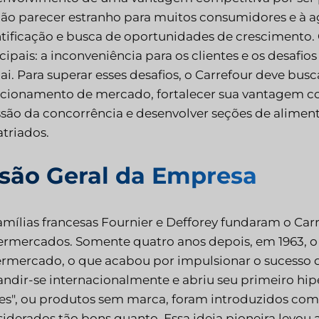
ão parecer estranho para muitos consumidores e à a
tificação e busca de oportunidades de crescimento.
cipais: a inconveniência para os clientes e os desa
i. Para superar esses desafios, o Carrefour deve bus
cionamento de mercado, fortalecer sua vantagem comp
são da concorrência e desenvolver seções de aliment
triados.
isão Geral da Empresa
amílias francesas Fournier e Defforey fundaram o C
ermercados. Somente quatro anos depois, em 1963, o
rmercado, o que acabou por impulsionar o sucesso d
ndir-se internacionalmente e abriu seu primeiro hip
es", ou produtos sem marca, foram introduzidos com
iderados tão bons quanto. Essa ideia pioneira levou 