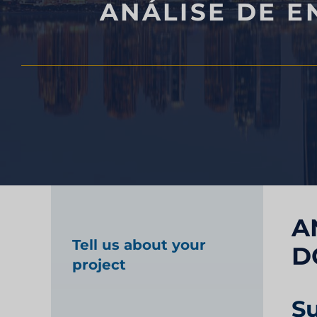
ANÁLISE DE 
Teste de produto a
Pesquisa de merca
saúde
Pesquisa de merca
A
Tell us about your
D
project
S