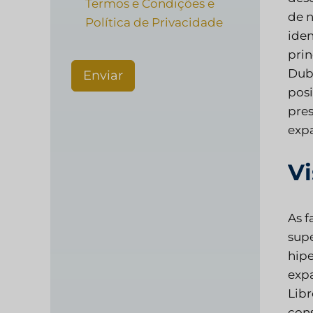
Termos e Condições e
de n
Política de Privacidade
iden
prin
Duba
Enviar
posi
pres
expa
V
As f
sup
hipe
expa
Libr
cons