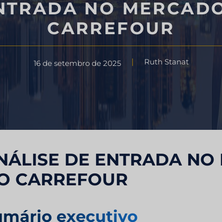
ENTRADA NO MERCADO
Consultoria estratégica
limentício
CARREFOUR
Teste de sabor
do do setor de
Ruth Stanat
16 de setembro de 2025
Pesquisa de avaliação de me
do industrial
Pesquisa de mercado de viag
turismo
NÁLISE DE ENTRADA NO
O CARREFOUR
umário executivo