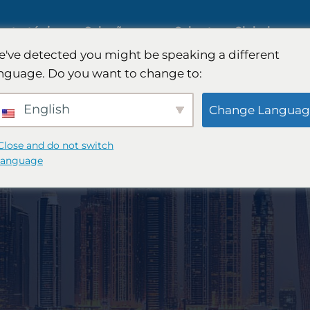
estratégica
Soluções
Cobertura Global
've detected you might be speaking a different
nguage. Do you want to change to:
ado de IA
Pesquisa de mercado
English
Change Languag
internacional
ado B2B
Close and do not switch
language
Pesquisa de mercado automo
ado do
Pesquisa qualitativa e
quantitativa
égia FinTech