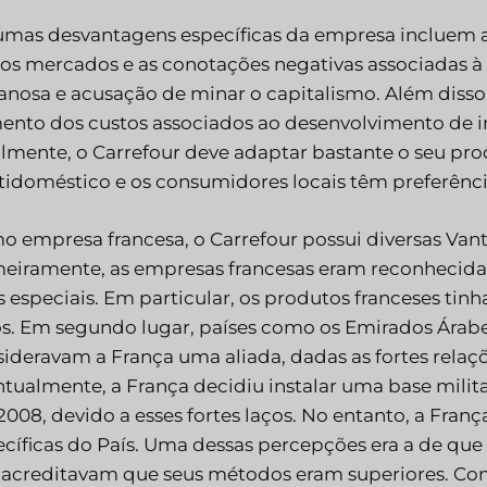
mas desvantagens específicas da empresa incluem as
ros mercados e as conotações negativas associadas
nosa e acusação de minar o capitalismo. Além disso,
nto dos custos associados ao desenvolvimento de inf
lmente, o Carrefour deve adaptar bastante o seu pr
idoméstico e os consumidores locais têm preferências
 empresa francesa, o Carrefour possui diversas Vant
eiramente, as empresas francesas eram reconhecidas
s especiais. Em particular, os produtos franceses ti
os. Em segundo lugar, países como os Emirados Árab
ideravam a França uma aliada, dadas as fortes relaçõe
tualmente, a França decidiu instalar uma base mili
008, devido a esses fortes laços. No entanto, a Fr
cíficas do País. Uma dessas percepções era a de que
acreditavam que seus métodos eram superiores. Comp