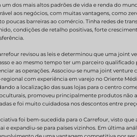
 um dos mais altos padrões de vida e renda do mu
orável aos negócios, com muitas vantagens, como ze
o poucas barreiras ao comércio. Tinha redes de tran
nido, condições de retalho positivas, forte crescimen
sferência.
rrefour revisou as leis e determinou que uma joint v
asso e ao mesmo tempo ter um parceiro qualificado 
nciar as operações. Associou-se numa joint ventur
regional com experiência em varejo no Oriente Médi
ndo a localização das suas lojas para o centro com
oculturais, promoveu principalmente produtos não a
adas e foi muito cuidadosa nos descontos entre preços
iciativa foi bem-sucedida para o Carrefour, visto q
i e expandiu-se para países vizinhos. Em última anál
envolvimento de uma vantagem competitiva por ser p