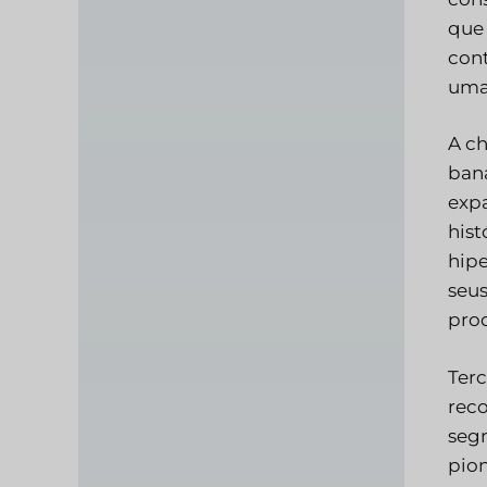
que
con
uma 
A ch
bana
expa
hist
hipe
seus
prod
Terc
reco
segm
pion