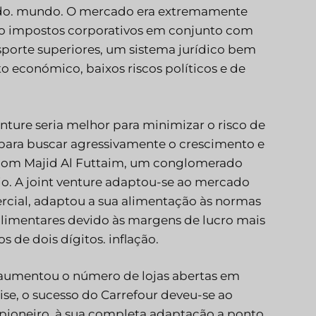
ndo. mundo. O mercado era extremamente
ro impostos corporativos em conjunto com
sporte superiores, um sistema jurídico bem
to económico, baixos riscos políticos e de
enture seria melhor para minimizar o risco de
para buscar agressivamente o crescimento e
e com Majid Al Futtaim, um conglomerado
o. A joint venture adaptou-se ao mercado
ercial, adaptou a sua alimentação às normas
limentares devido às margens de lucro mais
 de dois dígitos. inflação.
ue aumentou o número de lojas abertas em
ise, o sucesso do Carrefour deveu-se ao
ioneiro, à sua completa adaptação a ponto