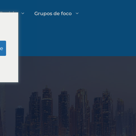
Perícia
Grupos de foco
Pesquisa simulada do júri
e
Gestão de Gastos em Escritórios
tivo
de Advocacia
Estratégias de crescimento para
escritórios de advocacia