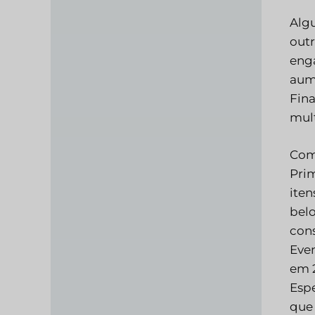
Algu
out
enga
aume
Fina
mult
Como
Prim
iten
bel
cons
Even
em 2
Espe
que 