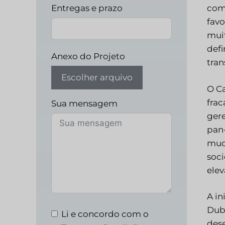
Entregas e prazo
com
fav
muit
defi
Anexo do Projeto
tran
Escolher arquivo
O Ca
frac
Sua mensagem
gere
pan-
muda
soci
elev
A in
Duba
Li e concordo com o
des