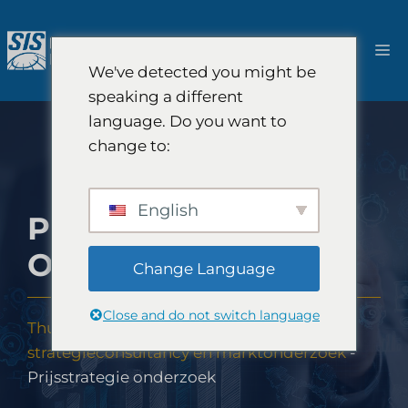
Ga
naar
M
de
We've detected you might be
inhoud
speaking a different
language. Do you want to
change to:
English
PRIJSSTRATEGIE
ONDERZOEK
Change Language
Close and do not switch language
Thuis
-
Oplossingen
-
FinTech-
strategieconsultancy en marktonderzoek
-
Prijsstrategie onderzoek