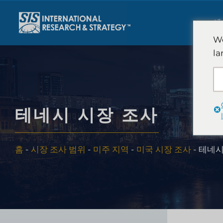
콘
텐
에
츠
We
로
la
건
너
뛰
기
테네시 시장 조사
홈
-
시장 조사 범위
-
미주 지역
-
미국 시장 조사
-
테네시