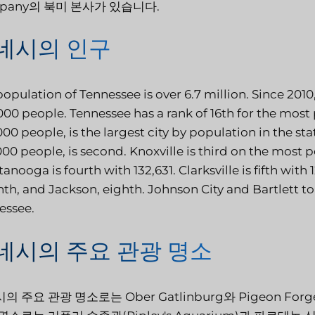
pany의 북미 본사가 있습니다.
네시의 인구
opulation of Tennessee is over 6.7 million. Since 201
00 people. Tennessee has a rank of 16th for the most 
00 people, is the largest city by population in the s
00 people, is second. Knoxville is third on the most 
anooga is fourth with 132,631. Clarksville is fifth with 
th, and Jackson, eighth. Johnson City and Bartlett to
essee.
네시의 주요 관광 명소
의 주요 관광 명소로는 Ober Gatlinburg와 Pigeon Forge