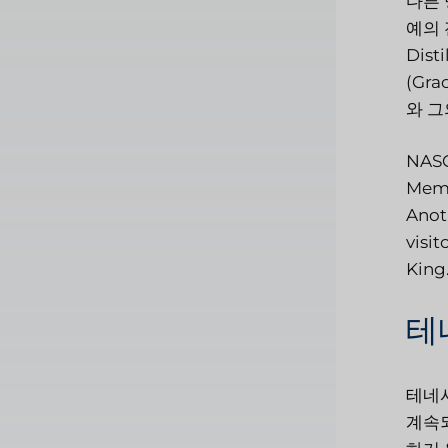
다른 
예의 
Dis
(Gr
와 그
NASCA
Memph
Anot
visit
King
테
테네시
계속되