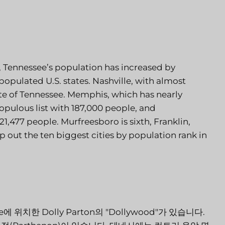
0, Tennessee’s population has increased by
populated U.S. states. Nashville, with almost
tate of Tennessee. Memphis, which has nearly
populous list with 187,000 people, and
121,477 people. Murfreesboro is sixth, Franklin,
p out the ten biggest cities by population rank in
에 위치한 Dolly Parton의 "Dollywood"가 있습니다.