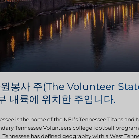
원봉사 주(The Volunteer S
부 내륙에 위치한 주입니다.
ssee is the home of the NFL’s Tennessee Titans and NH
ndary Tennessee Volunteers college football program,
. Tennessee has defined geography with a West Tenne