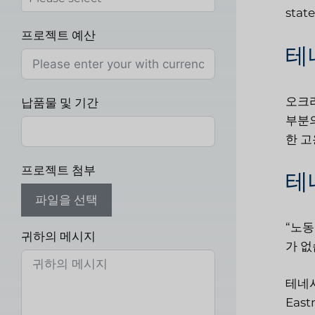
state
프로젝트 예산
테
오크리
납품물 및 기간
부분의
한 
프로젝트 첨부
테
파일을 선택
“노동
귀하의 메시지
가 없
테네시의
East