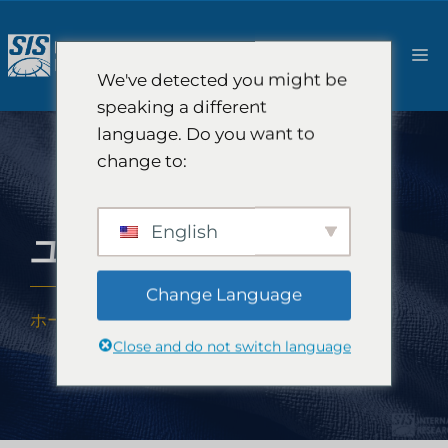
コ
ン
メ
テ
We've detected you might be
ン
ニ
speaking a different
ツ
language. Do you want to
へ
ュ
change to:
ス
キ
ー
ッ
English
ユダヤ人市場調査
プ
Change Language
ホーム
-
専門知識
-
産業
-
ユダヤ人市場調査
Close and do not switch language