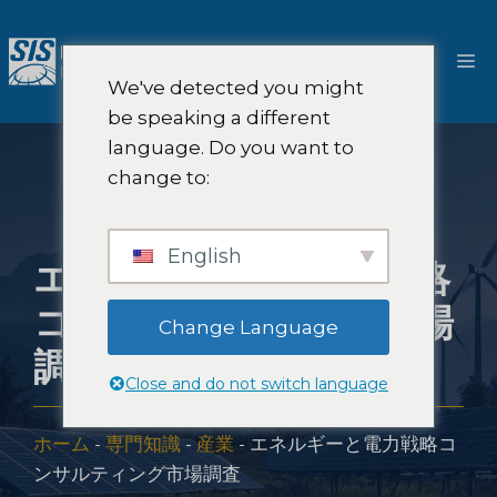
コ
ン
メ
テ
We've detected you might
ン
ニ
be speaking a different
ツ
language. Do you want to
へ
ュ
change to:
ス
キ
ー
ッ
English
エネルギーと電力戦略
プ
コンサルティング市場
Change Language
調査
Close and do not switch language
ホーム
-
専門知識
-
産業
-
エネルギーと電力戦略コ
ンサルティング市場調査