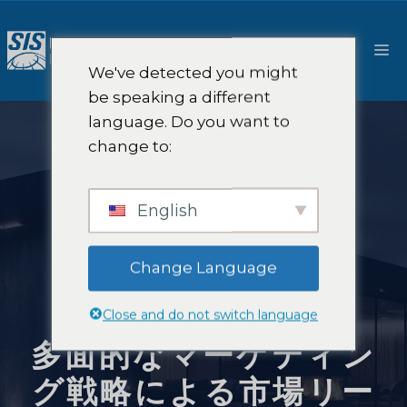
コ
ン
メ
テ
We've detected you might
ン
ニ
be speaking a different
ツ
language. Do you want to
へ
ュ
change to:
ス
キ
ー
ッ
English
プ
Change Language
Close and do not switch language
多面的なマーケティン
グ戦略による市場リー