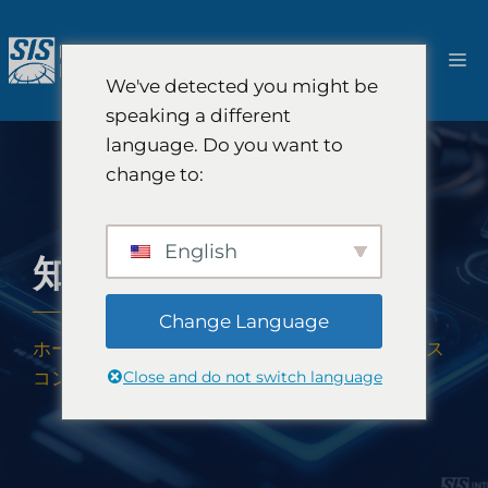
コ
ン
メ
テ
We've detected you might be
ン
ニ
speaking a different
ツ
language. Do you want to
へ
ュ
change to:
ス
キ
ー
ッ
English
知的財産市場調査
プ
Change Language
ホーム
-
ソリューション
-
SISグローバルグロース
Close and do not switch language
コンサルティング
-
知的財産市場調査