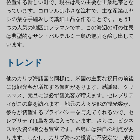
位置する新しい町で、現在は島の主要な工業地帯とな
っています。コロソルは小さな漁村で、主な産業はヤ
シの葉を手編みして藁細工品を作ることです。もう1
つの人気の地区はフラマンです。この海辺の町の住民
は典型的なサン・バルテルミー島の魅力を醸し出して
います。
トレンド
他のカリブ海諸国と同様に、米国の主要な祝日の前後
には観光客が増加する傾向があります。感謝祭、クリ
スマス、元旦には必ず観光客が増えます。セレブリテ
ィがこの島を訪れます。地元の人々や他の観光客が、
彼らが切望するプライバシーを与えてくれるので、セ
レブリティは島を気に入っています。さらに、ビジネ
スや投資の機会も豊富です。各島には独自の利点があ
ります。しかし、カリブ海への投資は不安定で、成功