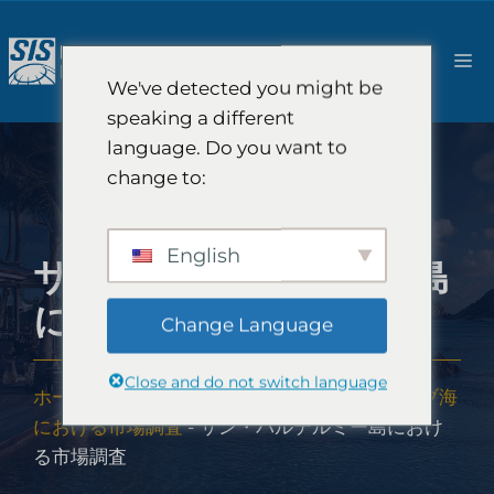
コ
ン
メ
テ
We've detected you might be
ン
ニ
speaking a different
ツ
language. Do you want to
へ
ュ
change to:
ス
キ
ー
ッ
English
サン・バルテルミー島
プ
における市場調査
Change Language
Close and do not switch language
ホーム
-
市場調査の範囲
-
アメリカ大陸
-
カリブ海
における市場調査
-
サン・バルテルミー島におけ
る市場調査