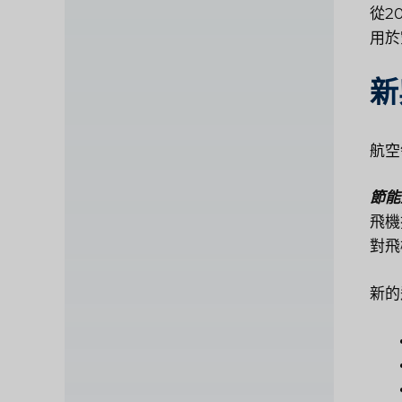
從2
用於
新
航空
節能
飛機
對飛
新的