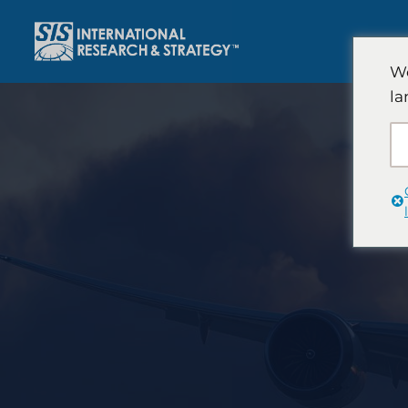
跳
至
內
We
容
la