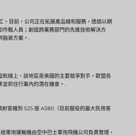
員工。目前，公司正在拓展產品線和服務，透過以網
和作戰人員；創造跨業務部門的先進技術解決方
融資方案。.
程航線上，該地區是美國的主要競爭對手。歐盟各
求並抓住行業內的潛在機會。.
噴射客機到 525 座 A380（目前服役的最大民用客
用途軍用運輸機由空中巴士軍用飛機公司負責管理，