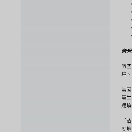
奈米
航空
境、
美國
慧生
環境
「清
度地