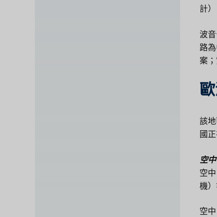
計）
波音
路為
案；
歐
該地
國正
空中
空中
機）
空中