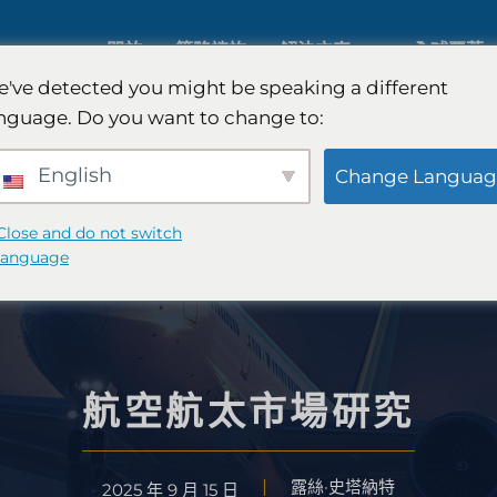
關於
策略諮詢
解決方案
全球覆蓋
've detected you might be speaking a different
nguage. Do you want to change to:
人工智慧市場研究
國際市場
English
Change Languag
B2B 市場研究
汽車市場
Close and do not switch
language
消費者市場研究
定性與定
金融科技研究與戰略
策略諮詢
航空航太市場研究
露絲·史塔納特
食品檢測
口味測試
2025 年 9 月 15 日