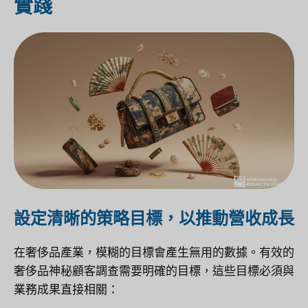
實踐
設定清晰的策略目標，以推動營收成長
在奢侈品產業，模糊的目標會產生無用的數據。有效的
奢侈品神秘顧客調查需要明確的目標，這些目標必須與
業務成果直接相關：