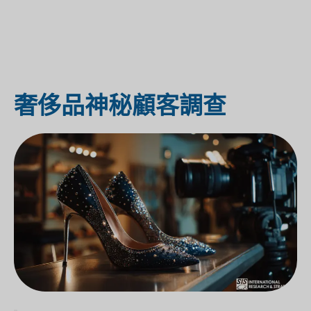
奢侈品神秘顧客調查