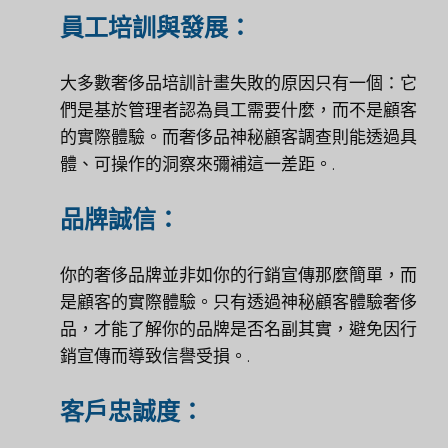
員工培訓與發展：
大多數奢侈品培訓計畫失敗的原因只有一個：它
們是基於管理者認為員工需要什麼，而不是顧客
的實際體驗。而奢侈品神秘顧客調查則能透過具
體、可操作的洞察來彌補這一差距。.
品牌誠信：
你的奢侈品牌並非如你的行銷宣傳那麼簡單，而
是顧客的實際體驗。只有透過神秘顧客體驗奢侈
品，才能了解你的品牌是否名副其實，避免因行
銷宣傳而導致信譽受損。.
客戶忠誠度：