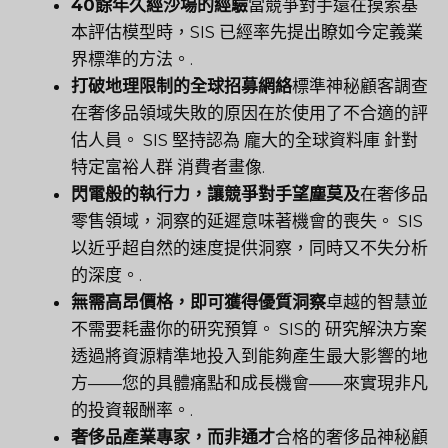
40餘年久經沙場的經驗
當競爭對手還在摸索基
本評估模型時，SIS 已經率先提出瞭如今定義業
界標準的方法。.
打破地理限制的全球招募網絡
標準神秘顧客調查
在奢侈品領域失敗的原因在於使用了不合適的評
估人員。 SIS 堅持認為
龐大的全球資料庫
針對
特定富裕人群
消費者畫像
.
閃電般的執行力，讓競爭對手望塵莫及
在奢侈品
零售領域，洞察的延遲意味著機會的喪失。 SIS
以近乎超自然的速度提供洞察，同時又不失分析
的深度。.
無需高昂價格，即可獲得優質洞察
卓越的智慧並
不需要耗盡你的研究預算。 SIS的
研究解決方案
透過將資源精準地投入到能夠產生最大影響的地
方——您的具體痛點和成長機會——來實現非凡
的投資報酬率。.
奢侈品產業專家，而非通才
合格的奢侈品神秘顧