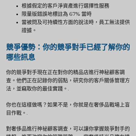
根據假定的客戶淨資產進行選擇性服務
限量版錯誤地標註為 67% 當時
當被問及可持續性方面的說法時，員工無法提供
證據。
競爭優勢：你的競爭對手已經了解你的
哪些訊息
你的競爭對手現在正在對你的精品店進行神秘顧客調
查。他們正在記錄你的弱點，研究你的客戶關係管理方
法，並竊取你的最佳實踐。.
你也在這樣做嗎？如果不是，你就是在奢侈品戰場上盲
目作戰。.
對奢侈品進行神祕顧客調查，可以讓你掌握競爭對手的