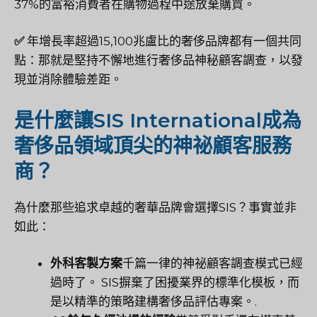
37%的富裕消費者在購物過程中途放棄購買。
✅
年增長率超過15,100兆盧比的奢侈品牌都有一個共同
點：那就是堅持不懈地進行奢侈品神秘顧客調查，以發
現並消除體驗差距。
是什麼讓SIS International成為
奢侈品領域頂尖的神祕顧客服務
商？
為什麼那些追求卓越的奢華品牌會選擇SIS？事實並非
如此：
外科客製方案
千篇一律的神祕顧客調查模式已經
過時了。 SIS摒棄了困擾業界的標準化模板，而
是以精準的策略建構奢侈品評估專案。.