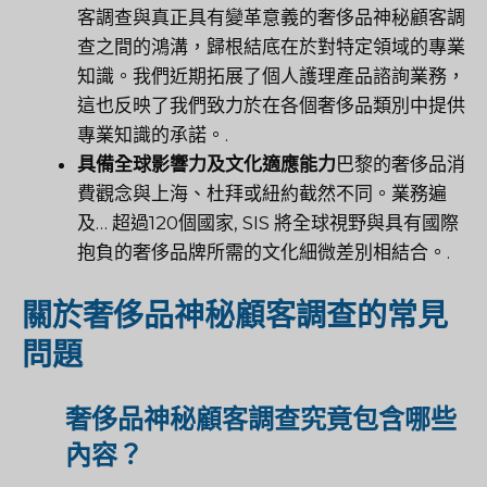
客調查與真正具有變革意義的奢侈品神秘顧客調
查之間的鴻溝，歸根結底在於對特定領域的專業
知識。我們近期拓展了個人護理產品諮詢業務，
這也反映了我們致力於在各個奢侈品類別中提供
專業知識的承諾。.
具備全球影響力及文化適應能力
巴黎的奢侈品消
費觀念與上海、杜拜或紐約截然不同。業務遍
及…
超過120個國家
, SIS 將全球視野與具有國際
抱負的奢侈品牌所需的文化細微差別相結合。.
關於奢侈品神秘顧客調查的常見
問題
奢侈品神秘顧客調查究竟包含哪些
內容？