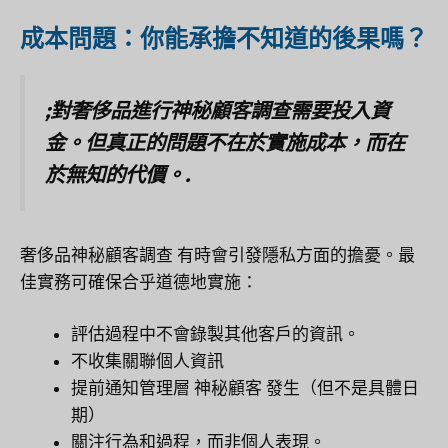
成本問題：你能承擔不知道的後果嗎？
;對奢侈品進行神秘顧客調查需要投入資
金。但真正的問題不在於實施成本，而在
於無知的代價。.
奢侈品神秘顧客調查
有時會引發隱私方面的擔憂。最
佳實務可確保合乎道德地實施：
評估過程中不會錄製其他客戶的資訊。
不收集關聯個人資訊
提前通知管理層
神秘顧客
發生（但不是具體日
期）
關注行為和過程，而非個人表現。