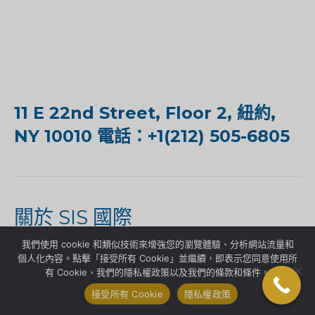
11 E 22nd Street, Floor 2, 紐約,
NY 10010 電話：+1(212) 505-6805
關於 SIS 國際
我們使用 cookie 和類似技術來增強您的瀏覽體驗、分析網站流量和
SIS國際
提供定量、定性和策略研究。我們為決策提供
個人化內容。點擊「接受所有 Cookie」並繼續，即表示您同意使用所
數據、工具、策略、報告和見解。我們也進行訪談、調
有 Cookie、我們的隱私權政策以及我們的條款和條件。
查、焦點小組和其他市場研究方法和途徑。
聯絡我們
接受所有 Cookie
隱私權政策
為您的下一個市場研究項目。