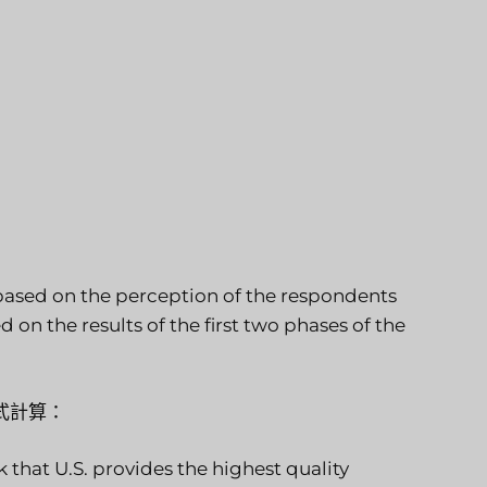
 based on the perception of the respondents
 on the results of the first two phases of the
式計算：
hat U.S. provides the highest quality