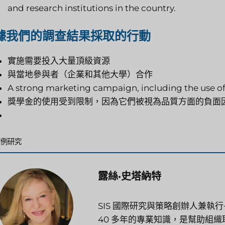
and research institutions in the country.
據我們的調查結果採取的行動
實施需要投入大量頂級資源
與當地參與者（企業和其他大學）合作
A strong marketing campaign, including the use of
獎學金的使用受到限制，因為它們被視為品質方面的負面
分
案例研究
類
露絲·史塔納特
SIS 國際研究與策略創辦人兼
40 多年的專業知識，是幫助組