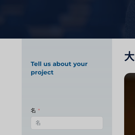
大
Tell us about your
project
名