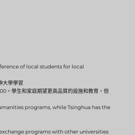
erence of local students for local
伸大學學習
-4,400。學生和家庭期望更高品質的設施和教育，但
humanities programs, while Tsinghua has the
t exchange programs with other universities