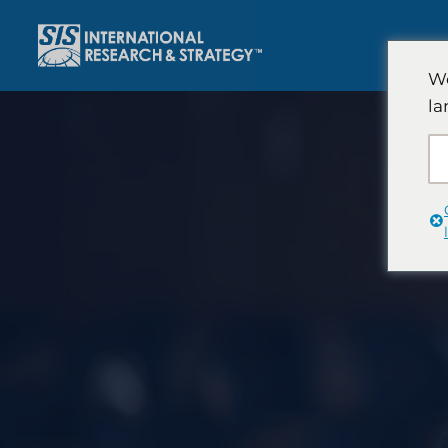
跳
至
內
We
容
la