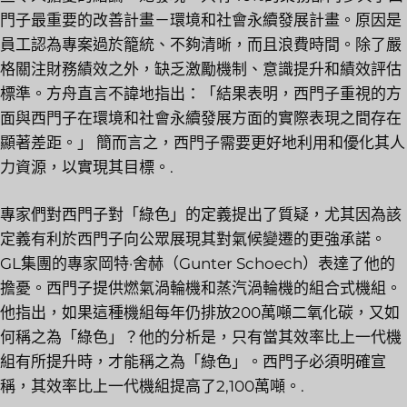
門子最重要的改善計畫－環境和社會永續發展計畫。原因是
員工認為專案過於籠統、不夠清晰，而且浪費時間。除了嚴
格關注財務績效之外，缺乏激勵機制、意識提升和績效評估
標準。方舟直言不諱地指出：「結果表明，西門子重視的方
面與西門子在環境和社會永續發展方面的實際表現之間存在
顯著差距。」 簡而言之，西門子需要更好地利用和優化其人
力資源，以實現其目標。.
專家們對西門子對「綠色」的定義提出了質疑，尤其因為該
定義有利於西門子向公眾展現其對氣候變遷的更強承諾。
GL集團的專家岡特·舍赫（Gunter Schoech）表達了他的
擔憂。西門子提供燃氣渦輪機和蒸汽渦輪機的組合式機組。
他指出，如果這種機組每年仍排放200萬噸二氧化碳，又如
何稱之為「綠色」？他的分析是，只有當其效率比上一代機
組有所提升時，才能稱之為「綠色」。西門子必須明確宣
稱，其效率比上一代機組提高了2,100萬噸。.