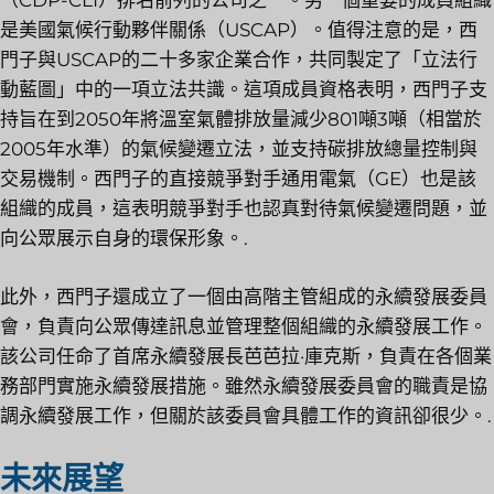
（CDP-CLI）排名前列的公司之一。另一個重要的成員組織
是美國氣候行動夥伴關係（USCAP）。值得注意的是，西
門子與USCAP的二十多家企業合作，共同製定了「立法行
動藍圖」中的一項立法共識。這項成員資格表明，西門子支
持旨在到2050年將溫室氣體排放量減少801噸3噸（相當於
2005年水準）的氣候變遷立法，並支持碳排放總量控制與
交易機制。西門子的直接競爭對手通用電氣（GE）也是該
組織的成員，這表明競爭對手也認真對待氣候變遷問題，並
向公眾展示自身的環保形象。.
此外，西門子還成立了一個由高階主管組成的永續發展委員
會，負責向公眾傳達訊息並管理整個組織的永續發展工作。
該公司任命了首席永續發展長芭芭拉·庫克斯，負責在各個業
務部門實施永續發展措施。雖然永續發展委員會的職責是協
調永續發展工作，但關於該委員會具體工作的資訊卻很少。.
未來展望