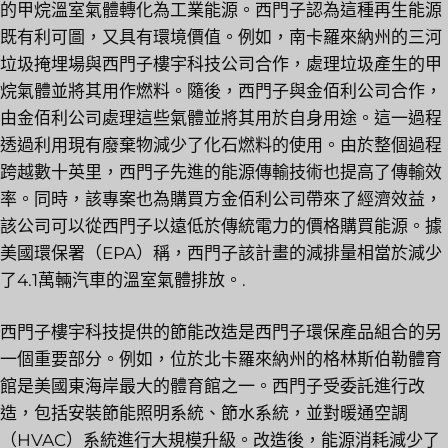
的甲烷溫室氣體轉化為工業能源。西門子認為這種再生能源
既有利可圖，又具有環境價值。例如，南卡羅來納州的三河
垃圾掩埋場與西門子樓宇科技公司合作，處理垃圾產生的甲
烷氣體並將其用作燃料。隨後，西門子與金佰利公司合作，
由金佰利公司處理這些氣體並將其用於自身用途。這一過程
透過利用現有廢棄物減少了化石燃料的使用。由於整個過程
跨越數十英里，西門子先進的能源傳輸技術也提高了傳輸效
率。同時，該專案也為購買方金佰利公司帶來了經濟效益，
該公司可以從西門子以遠低於傳統電力的價格購買能源。據
美國環保署（EPA）稱，西門子該計畫的減排量相當於減少
了4.1萬輛汽車的溫室氣體排放。.
西門子樓宇科技提供的節能改造是西門子環保產品組合的另
一個重要部分。例如，位於北卡羅來納州的格林斯伯勒體育
館是美國東海岸最大的體育館之一。西門子受委託進行改
造，包括安裝節能照明系統、節水系統，並對暖通空調
（HVAC）系統進行大規模升級。改造後，能源消耗減少了