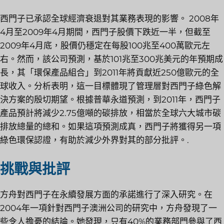
西門子已承認全球經濟衰退對其業務表現的影響。 2008年
4月至2009年4月期間，西門子股價下跌近一半，但截至
2009年4月底，股價仍穩定在每股100兆至400萬歐元左
右。然而，該公司預測，基於101兆至300兆美元的年預期成
長，其「環保產品組合」到2011年將貢獻近250億歐元的全
球收入。分析表明，這一目標體現了管理層對西門子綠色解
決方案的殷切期望。根據普華永道預測，到2011年，西門子
產品預計將減少2.75億噸的碳排放，相當於全球六大城市碳
排放總量的總和。如果這項預測成真，西門子將獲得另一項
綠色環保認證，有助於減少外界對其的部分批評。.
挑戰與批評
方舟對西門子在永續發展方面的承諾進行了深入研究。在
2004年一項針對西門子澳洲公司的研究中，方舟發現了一
些令人擔憂的結論。她發現，只有40%的業務部門參與了西