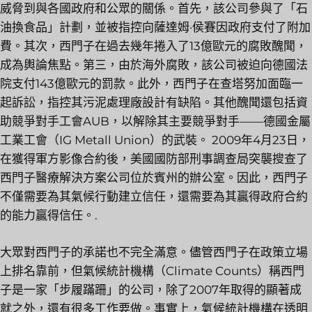
威脅到與各國政府和公眾的關係。首先，該公司參與了「石
油換食品」計劃，並被指控向薩達姆·侯賽因政府支付了附加
費。其次，西門子在過去幾年捲入了13億歐元的腐敗醜聞，
成為輿論焦點。第三，由於海外腐敗，該公司被迫向德國法
院支付143億歐元的罰款。此外，西門子在查塔努加面臨一
起訴訟，指控其污泥處理廠設計有缺陷。其他醜聞還包括資
助競爭對手工會AUB，以解除其主要競爭對手——德國金屬
工業工會（IG Metall Union）的武裝。 2009年4月23日，
在獲得軍方影像合約後，美國國防部刑事調查局突襲搜查了
西門子醫療解決方案公司位於賓州的辦公室。因此，西門子
不僅需要為其氣候行動建立信任，還需要為其贏得政府合約
的能力贏得信任。.
大眾對西門子的承諾也不完全滿意。儘管西門子在政策立場
上排名靠前，但氣候統計機構（Climate Counts）稱西門
子是一家「步履蹣跚」的公司，除了2007年取得的顯著成
就之外，還有很多工作要做。事實上，氣候統計機構在透明