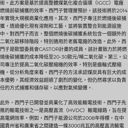
術。此方案是基於提高整體煤氣化複合循環（IGCC）電廠
燃燒前碳捕獲的效率。西門子管理層預計，該技術將於2014
年實現大規模商業化應用。其次，西門子專注於燃燒後碳捕
獲，透過優化現有溶劑和工藝，並將裝置整合到能源設施
中。對西門子而言，整個燃燒後碳捕獲系統包含一個額外的
二氧化碳移除階段，特別適用於老舊電廠的改造。此外，西
門子是歐盟委員會CASTOR計畫的成員，該計畫致力於將燃
燒後碳捕獲的成本降低至20-30歐元/噸二氧化碳。第三，公
司專注於提高二氧化碳壓縮機的效率，特別是齒輪式壓縮
機。從分析角度來看，西門子的方法承認煤炭具有巨大的成
本優勢，其經濟效益超過了劇烈的變化，但仍然尋求以負責
任的方式捕獲和儲存碳，以應對氣候變遷。.
此外，西門子已開發並商業化了高效能輸電技術。西門子先
進的輸電技術之一是高壓直流（HVDC）輸電線路，旨在提
高電網效率。例如，西門子能源公司於2008年得標，在中
國貴州省和廣東省之間建造一條3000兆瓦的高壓直流輸電