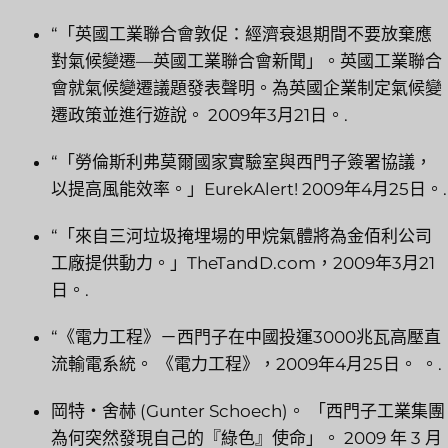
“「英國工業聯合會敦促：經濟衰退期間不要放棄應
對氣候變遷—英國工業聯合會新聞」。英國工業聯合
會就氣候變遷議題發表聲明。為英國企業制定氣候變
遷政策並進行遊說。 2009年3月21日。.
“「勞倫斯利弗莫爾國家實驗室與西門子簽署協議，
以提高風能效率。」EurekAlert! 2009年4月25日。.
“「來自三河垃圾掩埋場的甲烷氣體將為金佰利公司
工廠提供動力。」TheTandD.com，2009年3月21
日。.
“《電力工程》－西門子在中國投運3000兆瓦高壓直
流輸電系統。 《電力工程》，2009年4月25日。 。.
岡特‧舍赫 (Gunter Schoech)。 「西門子工業集團
為何突然發現自己的『綠色』使命」。 2009 年 3 月