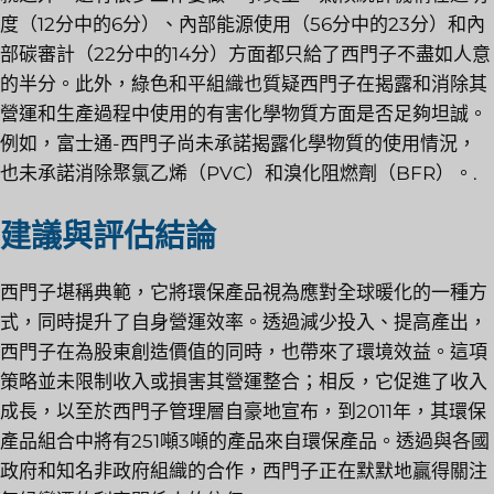
度（12分中的6分）、內部能源使用（56分中的23分）和內
部碳審計（22分中的14分）方面都只給了西門子不盡如人意
的半分。此外，綠色和平組織也質疑西門子在揭露和消除其
營運和生產過程中使用的有害化學物質方面是否足夠坦誠。
例如，富士通-西門子尚未承諾揭露化學物質的使用情況，
也未承諾消除聚氯乙烯（PVC）和溴化阻燃劑（BFR）。.
建議與評估結論
西門子堪稱典範，它將環保產品視為應對全球暖化的一種方
式，同時提升了自身營運效率。透過減少投入、提高產出，
西門子在為股東創造價值的同時，也帶來了環境效益。這項
策略並未限制收入或損害其營運整合；相反，它促進了收入
成長，以至於西門子管理層自豪地宣布，到2011年，其環保
產品組合中將有251噸3噸的產品來自環保產品。透過與各國
政府和知名非政府組織的合作，西門子正在默默地贏得關注