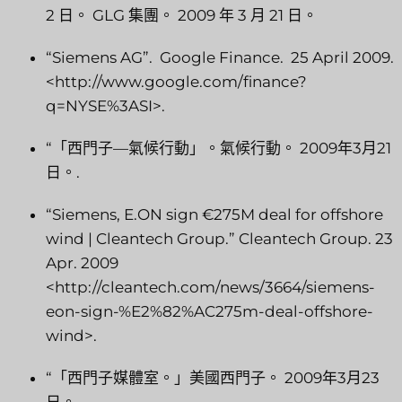
2 日。 GLG 集團。 2009 年 3 月 21 日。
“Siemens AG”. Google Finance. 25 April 2009.
<http://www.google.com/finance?
q=NYSE%3ASI>.
“「西門子—氣候行動」。氣候行動。 2009年3月21
日。.
“Siemens, E.ON sign €275M deal for offshore
wind | Cleantech Group.” Cleantech Group. 23
Apr. 2009
<http://cleantech.com/news/3664/siemens-
eon-sign-%E2%82%AC275m-deal-offshore-
wind>.
“「西門子媒體室。」美國西門子。 2009年3月23