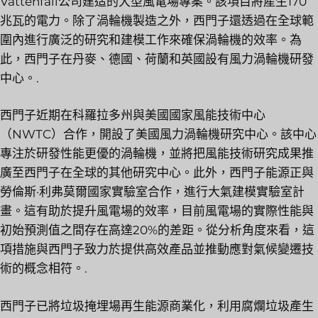
Vattenfall公司建造的大型風電場專案。該項目將產生170
兆瓦的電力。除了渦輪機製造之外，西門子還透過在全球範
圍內進行廣泛的研究和建模工作來確保渦輪機的效率。為
此，西門子在丹麥、德國、荷蘭和英國設有風力渦輪機研發
中心。.
西門子近期在科羅拉多州與美國國家風能技術中心
（NWTC）合作，開設了美國風力渦輪機研究中心。該中心
專注於研發性能更優的渦輪機，並將把風能技術研究成果推
廣至西門子在全球的其他研究中心。此外，西門子能源正與
勞倫斯·利弗莫爾國家實驗室合作，進行大氣建模實驗室計
畫。這有助於提升風電場的效率，目前風電場的實際性能與
初始預測值之間存在高達20%的差距。從分析角度來看，這
項措施與西門子致力於提供高效產品並推動應對氣候變遷技
術的概念相符。.
西門子已將垃圾掩埋場再生能源商業化，利用腐爛垃圾產生