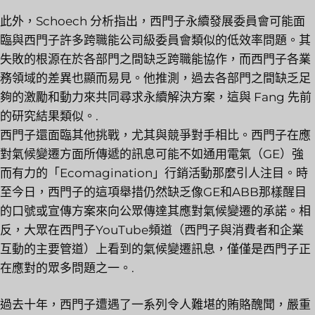
此外，Schoech 分析指出，西門子永續發展委員會可能面
臨與西門子許多跨職能公司級委員會類似的低效率問題。其
失敗的根源在於各部門之間缺乏跨職能協作，而西門子各業
務領域的差異也顯而易見。他推測，過去各部門之間缺乏足
夠的激勵和動力來共同尋求永續解決方案，這與 Fang 先前
的研究結果類似。.
西門子還面臨其他挑戰，尤其與競爭對手相比。西門子在應
對氣候變遷方面所傳遞的訊息可能不如通用電氣（GE）強
而有力的「Ecomagination」行銷活動那麼引人注目。時
至今日，西門子的這項舉措仍然缺乏像GE和ABB那樣醒目
的口號或宣傳方案來向公眾傳達其應對氣候變遷的承諾。相
反，大眾在西門子YouTube頻道（西門子與消費者和企業
互動的主要管道）上看到的氣候變遷訊息，僅僅是西門子正
在應對的眾多問題之一。.
過去十年，西門子遭遇了一系列令人難堪的賄賂醜聞，嚴重