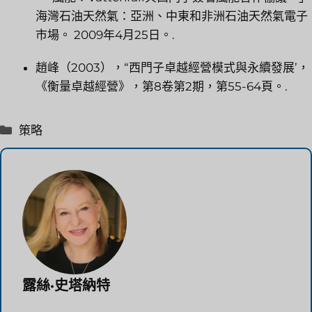
海灣石油天然氣：亞洲、中東和非洲石油天然氣電子
市場。 2009年4月25日。.
趙峰（2003），“西門子卓越經營模式與永續發展’，
《衡量卓越經營》，第8卷第2期，第55-64頁。.
分
策略
類
露絲·史塔納特