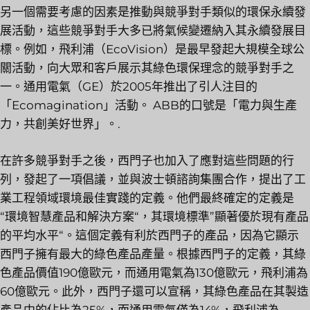
另一個需要考慮的因素是推動與競爭對手類似的環保永續發
展活動，這些競爭對手大多已將氣候變遷納入其永續發展目
標。例如，飛利浦（EcoVision）是最早發起大規模全球公
關活動，向大眾和客戶展示其綠色環保理念的競爭對手之
一。通用電氣（GE）於2005年推出了引人注目的
「Ecomagination」活動。 ABB的口號是「電力與生產
力，共創美好世界」。.
在許多競爭對手之後，西門子也加入了應對這些問題的行
列，發起了一項倡議，並與波士頓諮詢集團合作，提出了工
業工程領域環境最佳實踐的定義。他們最終確定的定義是
“環境智慧產品和解決方案“，其環境標準”顯著優於現有產品
的平均水平“。這個定義有利於西門子的產品，因為它顯示
西門子擁有最大的綠色產品產量。根據西門子的定義，其綠
色產品價值190億歐元，而通用電氣為130億歐元，飛利浦為
60億歐元。此外，西門子還可以宣稱，其綠色產品在其製造
產品中的佔比為25%，而通用電氣僅為14%，飛利浦為