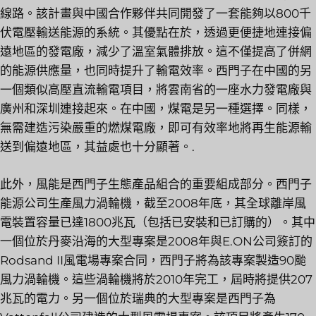
線路。該計畫與中國合作夥伴共同開發了一套能夠以800千
伏電壓輸送能源的系統。其優點在於，透過更便捷地連接偏
遠地區的發電廠，減少了溫室氣體排放。這不僅提高了併網
的能源供應量，也同時提升了輸電效率。西門子在中國的另
一個類似高壓直流輸電項目，將雲南省的一座水力發電廠與
廣州和深圳連接起來。在中國，煤電是另一種選擇。同樣，
無需建造污染嚴重的燃煤電廠，即可有效率地將再生能源輸
送到偏遠地區，其益處也十分顯著。.
此外，風能是西門子生態產品組合的重要組成部分。西門子
能源公司生產風力渦輪機，截至2008年底，其全球離岸風
電裝置容量已達1800兆瓦（包括已安裝和已訂購的）。其中
一個位於丹麥沿海的大型專案是2008年與E.ON公司簽訂的
Rodsand II風電場專案合同，西門子將為該專案製造90颱
風力渦輪機。這些渦輪機將於2010年完工，屆時將提供207
兆瓦的電力。另一個位於瑞典的大型專案是西門子為