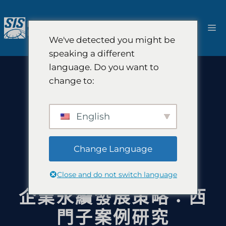
跳
至
選
內
We've detected you might be
容
單
speaking a different
language. Do you want to
change to:
English
Change Language
Close and do not switch language
企業永續發展策略：西
門子案例研究