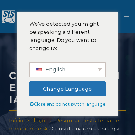
Pular
para
Ca
o
We've detected you might
conteúdo
be speaking a different
language. Do you want to
change to:
English
CONSULTORIA EM
ESTRATÉGIA DE
Change Language
IA
Close and do not switch language
Início
-
Soluções
-
Pesquisa e estratégia de
mercado de IA
-
Consultoria em estratégia