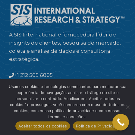
A SIS International é fornecedora líder de
insights de clientes, pesquisa de mercado,
coleta e análise de dados e consultoria
estratégica.
+1 212 505 6805
research2@sisinternational.com
Usamos cookies e tecnologias semelhantes para melhorar sua
experiência de navegação, analisar o tráfego do site e
personalizar o conteúdo. Ao clicar em "Aceitar todos os
Indústrias
cookies" e prosseguir, você concorda com o uso de todos os
cookies, com nossa política de privacidade e com nossos
Pesquisa de mercado B2B
termos e condições.
Pesquisa de mercado do consumidor
Aceitar todos os cookies
Política de Privacidade
Comida & Bebida