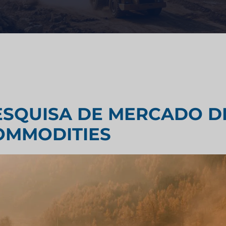
Consultoria estratégica
limentício
Teste de sabor
do do setor de
Pesquisa de avaliação de me
ESQUISA DE MERCADO D
do industrial
Pesquisa de mercado de viag
OMMODITIES
turismo