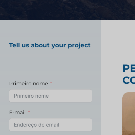
Teste de produto a
Pesquisa de merca
Tell us about your project
saúde
P
Pesquisa de merca
C
Primeiro nome
E-mail