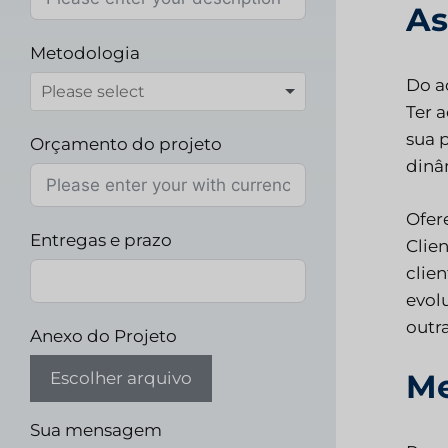
As
Metodologia
Do a
Ter 
sua 
Orçamento do projeto
dinâ
Ofer
Entregas e prazo
Clie
clie
evol
outr
Anexo do Projeto
Me
Escolher arquivo
Sua mensagem