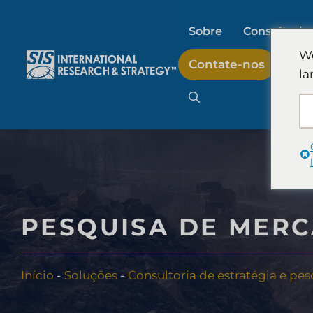
Pular
para
Sobre
Consultoria 
o
We
Contate-nos
conteúdo
la
Pesquisa de merc
Pesquisa de merc
Pesquisa de merc
PESQUISA DE MERC
consumidor
Início
-
Soluções
-
Consultoria de estratégia e p
Pesquisa e estrat