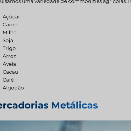
uisamos uma variedade de commodities agrícolas, i
Açúcar
Carne
Milho
Soja
Trigo
Arroz
Aveia
Cacau
Café
Algodão
rcadorias Metálicas