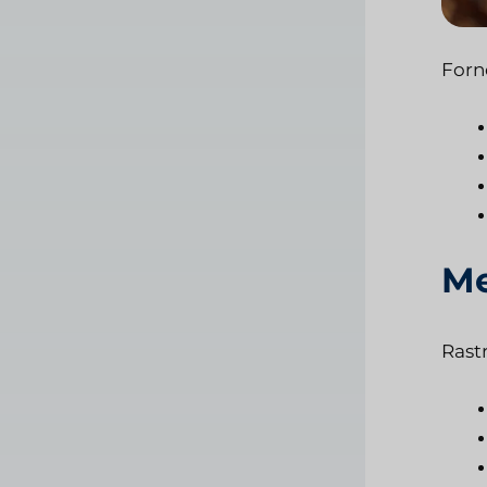
Forn
Me
Rast