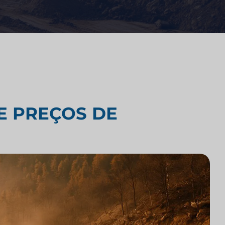
Análise Competitiva de Escritórios
de Advocacia
Pesquisa de mercado legal
rcado
E PREÇOS DE
Integração de Tecnologia em
ens e
Escritórios de Advocacia
Pesquisa de mercado para
escritórios de advocacia