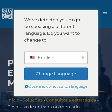
Pular
para
Ca
o
We've detected you might
conteúdo
be speaking a different
language. Do you want to
change to:
English
PESQUISA DE
ENTRADA NO
Change Language
MERCADO
Close and do not switch language
Início
-
Soluções
-
Consultoria estratégica
-
Pesquisa de entrada no mercado