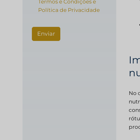
Termos e Condições e
Política de Privacidade
Enviar
Im
nu
No c
nutr
cons
rótu
prod