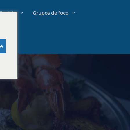
Perícia
Grupos de foco
Pesquisa simulada do júri
e
Gestão de Gastos em Escritórios
tivo
de Advocacia
Estratégias de crescimento para
escritórios de advocacia