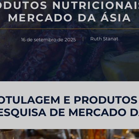
DUTOS NUTRICIONAI
Consultoria estratégica
limentício
MERCADO DA ÁSIA
Teste de sabor
do do setor de
Ruth Stanat
16 de setembro de 2025
Pesquisa de avaliação de me
do industrial
Pesquisa de mercado de viag
turismo
OTULAGEM E PRODUTOS 
ESQUISA DE MERCADO D