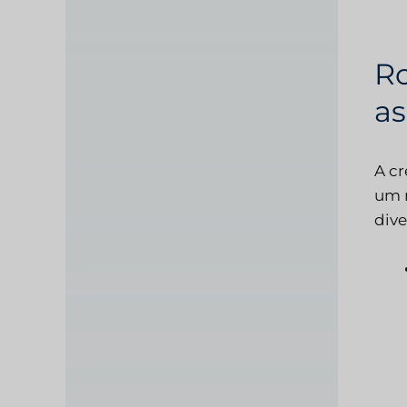
Ro
as
A cr
um m
dive