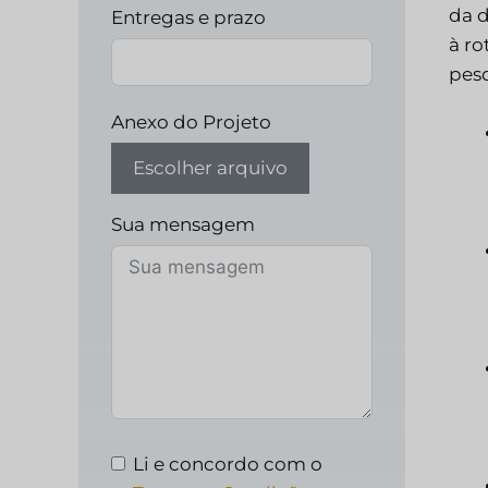
da 
Entregas e prazo
à ro
pesq
Anexo do Projeto
Escolher arquivo
Sua mensagem
Li e concordo com o