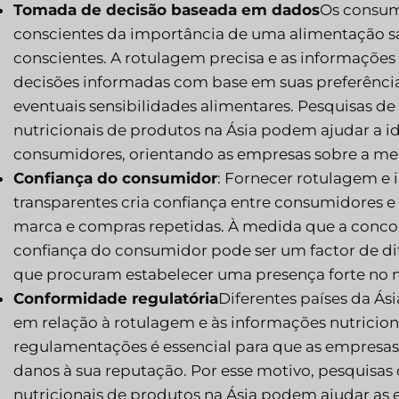
Tomada de decisão baseada em dados
Os consum
conscientes da importância de uma alimentação sa
conscientes. A rotulagem precisa e as informaçõe
decisões informadas com base em suas preferências
eventuais sensibilidades alimentares. Pesquisas 
nutricionais de produtos na Ásia podem ajudar a ide
consumidores, orientando as empresas sobre a mel
Confiança do consumidor
: Fornecer rotulagem e 
transparentes cria confiança entre consumidores e
marca e compras repetidas. À medida que a concorr
confiança do consumidor pode ser um factor de dif
que procuram estabelecer uma presença forte no
Conformidade regulatória
Diferentes países da Ás
em relação à rotulagem e às informações nutricion
regulamentações é essencial para que as empresas 
danos à sua reputação. Por esse motivo, pesquisa
nutricionais de produtos na Ásia podem ajudar as