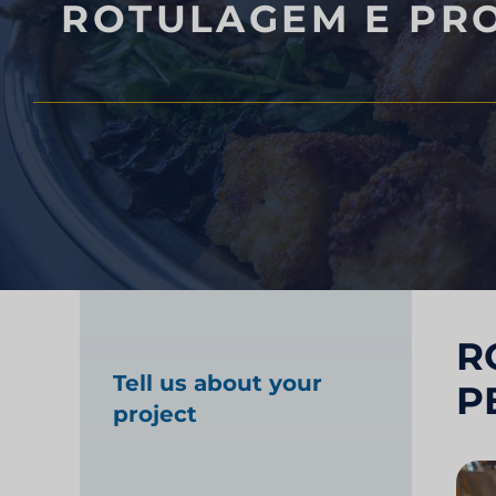
ROTULAGEM E PRO
Teste de produto a
Pesquisa de merca
saúde
Pesquisa de merca
R
Tell us about your
P
project