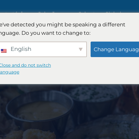
estratégica
Soluções
Cobertura Global
've detected you might be speaking a different
nguage. Do you want to change to:
ado de IA
Pesquisa de mercado
English
Change Languag
internacional
ado B2B
Close and do not switch
language
Pesquisa de mercado automo
ado do
Pesquisa qualitativa e
quantitativa
égia FinTech