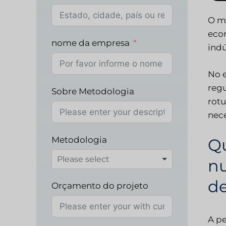
O me
eco
nome da empresa
indú
No 
regu
Sobre Metodologia
rotu
nece
Metodologia
Qu
nu
d
Orçamento do projeto
A pe