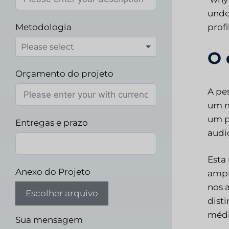
unde
Metodologia
prof
O 
Orçamento do projeto
A pe
um m
um pr
Entregas e prazo
audi
Esta
Anexo do Projeto
ampl
nos 
Escolher arquivo
dist
médi
Sua mensagem