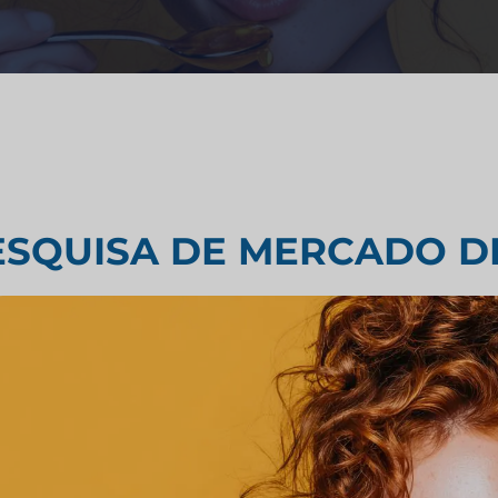
Consultoria estratégica
limentício
Teste de sabor
do do setor de
Pesquisa de avaliação de me
ESQUISA DE MERCADO DE
do industrial
Pesquisa de mercado de viag
turismo