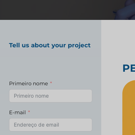
Teste de produto a
Pesquisa de merca
Tell us about your project
saúde
P
Pesquisa de merca
Primeiro nome
E-mail