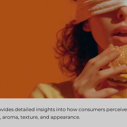
rovides detailed insights into how consumers perceive 
e, aroma, texture, and appearance.