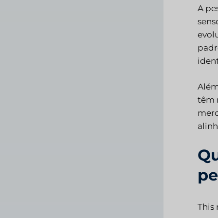
A pe
sens
evol
padrõ
ident
Além
têm 
merc
alin
Qu
pe
This