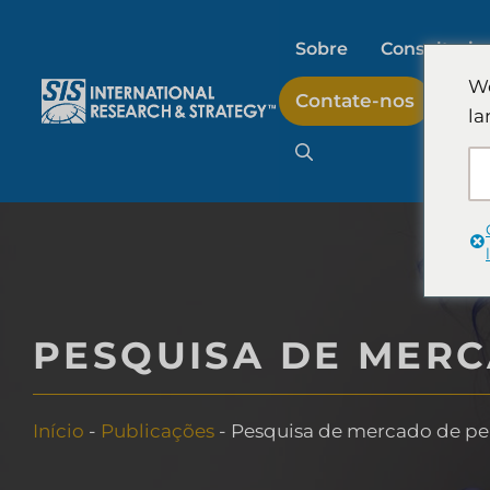
Pular
para
Sobre
Consultoria 
o
We
Contate-nos
conteúdo
la
Pesquisa de merc
Pesquisa de merc
Pesquisa de merc
PESQUISA DE MERC
consumidor
Início
-
Publicações
-
Pesquisa de mercado de perf
Pesquisa e estrat