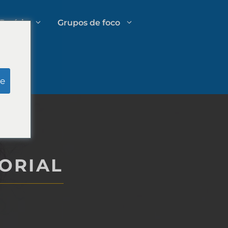
Perícia
Grupos de foco
Pesquisa simulada do júri
e
Gestão de Gastos em Escritórios
tivo
de Advocacia
ORIAL
Estratégias de crescimento para
escritórios de advocacia