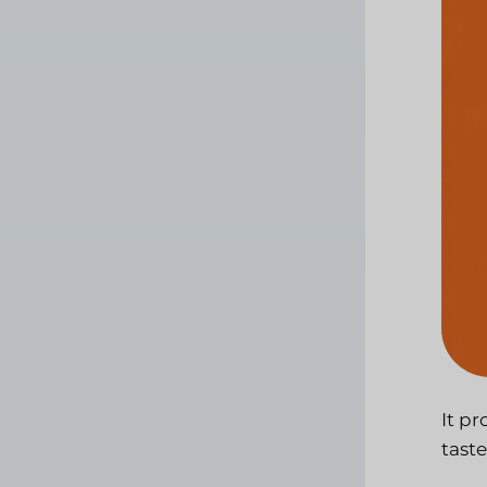
It p
tast