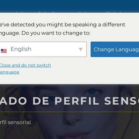
estratégica
Soluções
Cobertura Global
've detected you might be speaking a different
nguage. Do you want to change to:
ado de IA
Pesquisa de mercado
English
Change Languag
internacional
ado B2B
Close and do not switch
language
Pesquisa de mercado automo
ado do
ADO DE PERFIL SENS
Pesquisa qualitativa e
quantitativa
il sensorial
égia FinTech