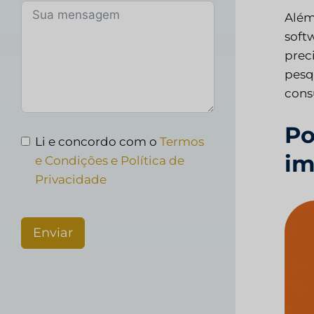
Além
soft
prec
pesq
cons
Po
Li e concordo com o
Termos
im
e Condições e Política de
Privacidade
Enviar