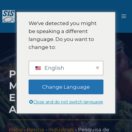
Pular
para
Ca
o
We've detected you might
conteúdo
be speaking a different
language. Do you want to
change to:
English
PESQUISA DE
MERCADO DE
Change Language
EMBALAGENS DE
Close and do not switch language
ALIMENTOS
Início
-
Perícia
-
Indústrias
-
Pesquisa de