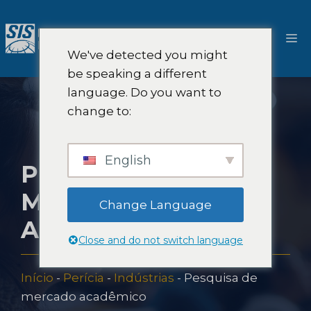
Pular
para
Ca
o
We've detected you might
conteúdo
be speaking a different
language. Do you want to
change to:
English
PESQUISA DE
MERCADO
Change Language
ACADÊMICO
Close and do not switch language
Início
-
Perícia
-
Indústrias
-
Pesquisa de
mercado acadêmico