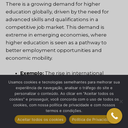
There is a growing demand for higher
education globally, driven by the need for
advanced skills and qualifications in a
competitive job market. This demand is
extreme in emerging economies, where
higher education is seen as a pathway to
better employment opportunities and
economic mobility.
Exemplo:
The rise in international
student enrollment in American
Usamos cookies e tecnologias semelhantes para melhorar sua
experiência de navegação, analisar o tráfego do site e
universities demonstrates the global
personalizar o conteúdo. Ao clicar em "Aceitar todos os
demand for quality higher education.
cookies" e prosseguir, você concorda com o uso de todos os
Academic market research helps
cookies, com nossa política de privacidade e com nossos
termos e condições.
institutions understand international
students’ preferences and expectations,
Aceitar todos os cookies
Política de Privacidade
enabling them to tailor their offerings