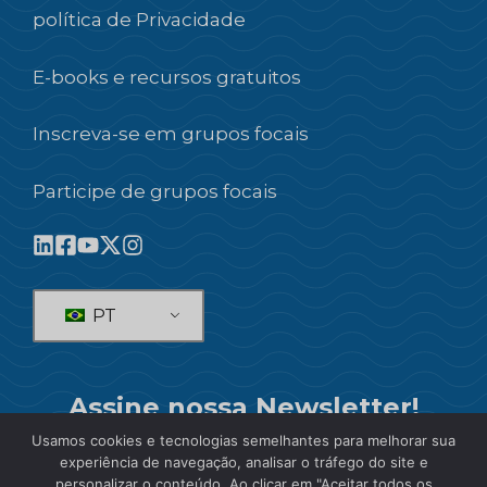
política de Privacidade
E-books e recursos gratuitos
Inscreva-se em grupos focais
Participe de grupos focais
PT
Assine nossa Newsletter!
Usamos cookies e tecnologias semelhantes para melhorar sua
SE INSCREVER
experiência de navegação, analisar o tráfego do site e
personalizar o conteúdo. Ao clicar em "Aceitar todos os