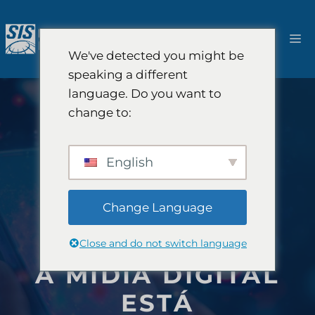
Pular
para
Ca
o
We've detected you might be
conteúdo
speaking a different
language. Do you want to
change to:
English
Change Language
Close and do not switch language
A MÍDIA DIGITAL
ESTÁ