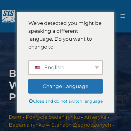
Przejdź
do
M
treści
We've detected you might be
speaking a different
language. Do you want to
change to:
English
BADANIA RYNKU
W DAKOCIE
Change Language
POŁUDNIOWEJ
Close and do not switch language
Dom
-
Pokrycie badań rynku
-
Ameryka
-
Badania rynku w Stanach Zjednoczonych
-