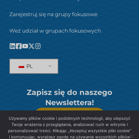
Zarejestruj się na grupy fokusowe
Weź udział w grupach fokusowych
PL
Zapisz się do naszego
Newslettera!
SUBSKRYBOWAĆ
Używamy plików cookie i podobnych technologii, aby ulepszyć
Twoje wrażenia z przeglądania, analizować ruch w witrynie i
personalizować treści. Klikając „Akceptuj wszystkie pliki cookie”
i kontynuując, wyrażasz zgodę na używanie wszystkich plików