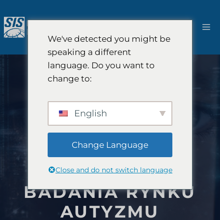
Przejdź
do
M
treści
We've detected you might be
speaking a different
language. Do you want to
change to:
English
Change Language
Close and do not switch language
BADANIA RYNKU
AUTYZMU