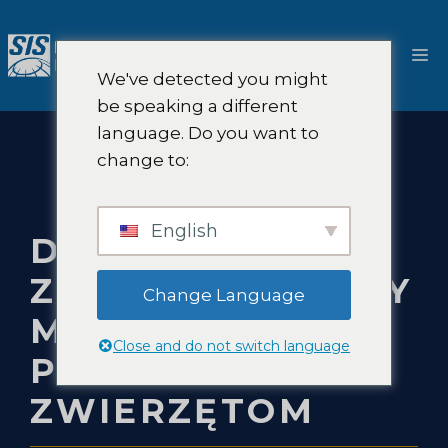
Przejdź
do
M
treści
We've detected you might
be speaking a different
language. Do you want to
change to:
English
DORADZTWO W
ZAKRESIE ZMIANY
Change Language
MARKI HOTELU
Close and do not switch language
PRZYJAZNEGO
ZWIERZĘTOM