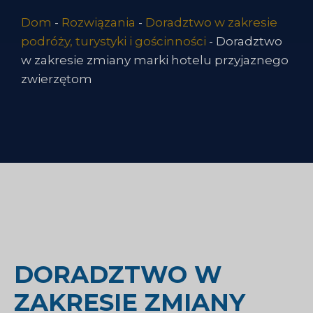
Dom
-
Rozwiązania
-
Doradztwo w zakresie
podróży, turystyki i gościnności
-
Doradztwo
w zakresie zmiany marki hotelu przyjaznego
zwierzętom
DORADZTWO W
ZAKRESIE ZMIANY