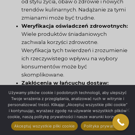
od stylu życia, obaw o zdrowie i nowych
trendów kulinarnych. Nadążanie za tymi
zmianami może być trudne.
Weryfikacja oświadczeń zdrowotnych:
Wiele produktów śniadaniowych
zachwala korzyści zdrowotne.
Weryfikacja tych twierdzeń i zrozumienie
ich rzeczywistego wpływu na wybory
konsumentów może być
skomplikowane.
Zakłócenia w łańcuchu dostaw:
Czynniki takie jak zmiana klimatu,
Używamy plików cookie i podobnych technologii, aby ulepszyć
Twoje wrażenia z przeglądania, analizować ruch w witrynie i
wydarzenia polityczne lub pandemie
personalizować treści. Klikając „Akceptuj wszystkie pliki cookie”
mogą zakłócić łańcuchy dostaw,
i kontynuując, wyrażasz zgodę na używanie wszystkich plików
wpływając na dostępność składników i
cookie, naszą politykę prywatności i nasze warunki korzystania.
produktów. Przewidywanie i zrozumienie
Akceptuj wszystkie pliki cookie
Polityka prywatności
tych zakłóceń może być trudne.