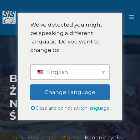
Przejdź
do
M
treści
We've detected you might
be speaking a different
language. Do you want to
change to:
English
BADANIA RYNKU
ŻYWNOŚCI I
Change Language
NAPOJÓW
Close and do not switch language
ŚNIADANIOWYCH
Dom
-
Ekspertyza
-
Branże
-
Badania rynku