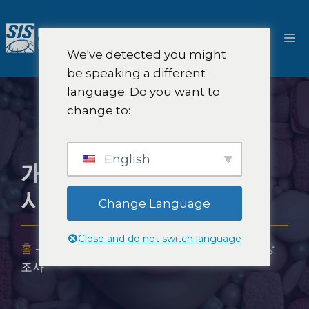
콘
텐
메
츠
We've detected you might
로
뉴
be speaking a different
건
language. Do you want to
너
change to:
뛰
기
English
개인 관리 및 화장품
시장 조사
Change Language
Close and do not switch language
홈
-
전문적 지식
-
산업
-
개인 관리 및 화장품 시장
조사