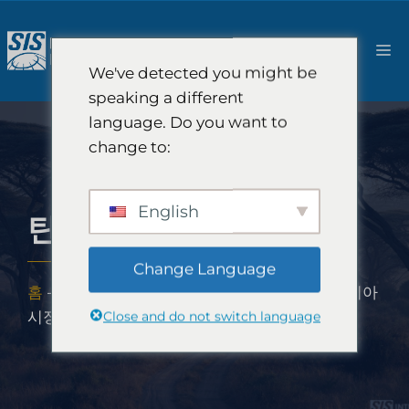
콘
텐
메
츠
We've detected you might be
로
뉴
speaking a different
건
language. Do you want to
너
change to:
뛰
기
English
탄자니아 시장 조사
Change Language
홈
-
시장 조사 범위
-
아프리카 시장 조사
-
탄자니아
Close and do not switch language
시장 조사