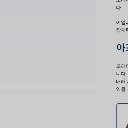
다.
어업과
잠재력
아
모리타
니다.
대해 
역을 