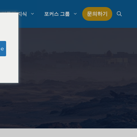
문의하기
전문적 지식
포커스 그룹
모의 심사위원 연구
ge
로펌 지출 관리
구
로펌 성장 전략
로펌 경쟁 분석
법률 시장 조사