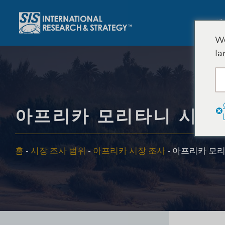
콘
텐
에
츠
We
로
la
건
너
뛰
기
아프리카 모리타니 시장 
홈
-
시장 조사 범위
-
아프리카 시장 조사
-
아프리카 모리