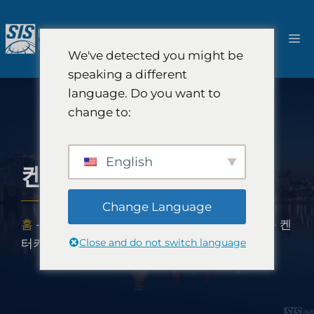
콘
텐
메
츠
We've detected you might be
로
뉴
speaking a different
건
language. Do you want to
너
change to:
뛰
기
English
켄터키 시장 조사
Change Language
홈
-
시장 조사 범위
-
미주 지역
-
미국 시장 조사
-
켄
Close and do not switch language
터키 시장 조사