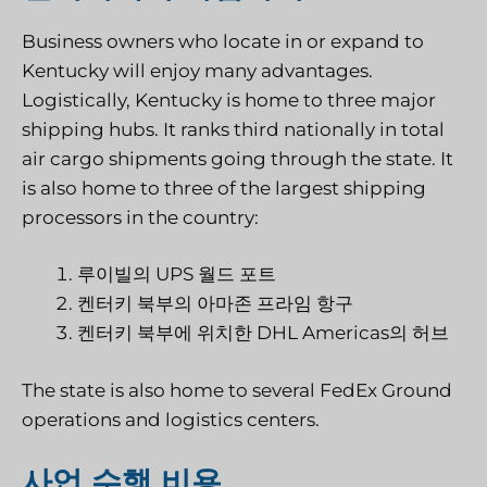
Business owners who locate in or expand to
Kentucky will enjoy many advantages.
Logistically, Kentucky is home to three major
shipping hubs. It ranks third nationally in total
air cargo shipments going through the state. It
is also home to three of the largest shipping
processors in the country:
루이빌의 UPS 월드 포트
켄터키 북부의 아마존 프라임 항구
켄터키 북부에 위치한 DHL Americas의 허브
The state is also home to several FedEx Ground
operations and logistics centers.
사업 수행 비용