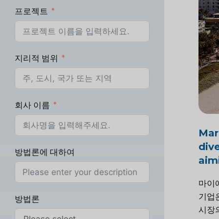
프로젝트
지리적 범위
회사 이름
Mark
div
방법론에 대하여
aim
마이
기업은
방법론
시장의