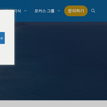
문의하기
전문적 지식
포커스 그룹
모의 심사위원 연구
ge
로펌 지출 관리
구
로펌 성장 전략
로펌 경쟁 분석
법률 시장 조사