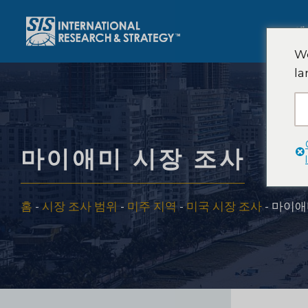
콘
텐
에
츠
We
로
la
건
너
뛰
기
마이애미 시장 조사
홈
-
시장 조사 범위
-
미주 지역
-
미국 시장 조사
-
마이애