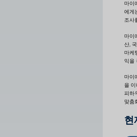
마이애
에게는
조사를
마이애
산, 
마케팅
익을 
마이애
을 이
피하우
맞춤화
현