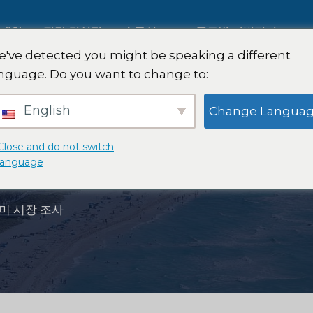
 대한
전략 컨설팅
솔루션
글로벌 커버리지
've detected you might be speaking a different
nguage. Do you want to change to:
AI 시장 조사
국제 시장 조사
English
Change Langua
B2B 시장 조사
자동차 시장 조사
Close and do not switch
language
소비자 시장 조사
정성적 및 정량적 연
미 시장 조사
핀테크 연구 및 전략
전략 컨설팅
식품 제품 테스트
맛 테스트