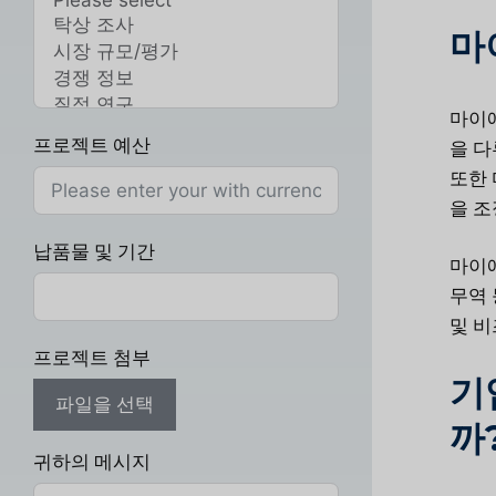
마
마이애
프로젝트 예산
을 다
또한 
을 조
납품물 및 기간
마이애
무역 
및 비
프로젝트 첨부
기
파일을 선택
까
귀하의 메시지