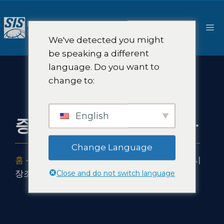
콘
텐
메
츠
We've detected you might
로
뉴
be speaking a different
건
language. Do you want to
너
change to:
뛰
기
English
증강현실 AI 시장조사
Change Language
홈
-
솔루션
-
AI 시장 조사 및 전략
-
증강현실 AI 시
Close and do not switch language
장조사