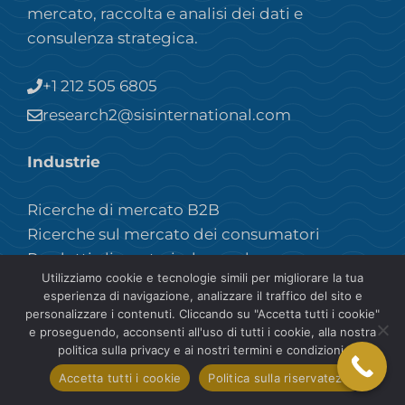
mercato, raccolta e analisi dei dati e
consulenza strategica.
+1 212 505 6805
research2@sisinternational.com
Industrie
Ricerche di mercato B2B
Ricerche sul mercato dei consumatori
Prodotti alimentari e bevande
Utilizziamo cookie e tecnologie simili per migliorare la tua
Ricerche di mercato nel settore sanitario
esperienza di navigazione, analizzare il traffico del sito e
Ricerche di mercato industriale
personalizzare i contenuti. Cliccando su "Accetta tutti i cookie"
Ricerca di mercato sui prodotti per la cura
e proseguendo, acconsenti all'uso di tutti i cookie, alla nostra
politica sulla privacy e ai nostri termini e condizioni.
della persona
Accetta tutti i cookie
Politica sulla riservatezza
Viaggi e turismo
Ricerche sul mercato delle costruzioni