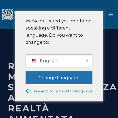
Salta
al
M
contenuto
We've detected you might be
speaking a different
language. Do you want to
change to:
English
RICERCHE DI
MERCATO
Change Language
SULL’INTELLIGENZA
Close and do not switch language
ARTIFICIALE IN
REALTÀ