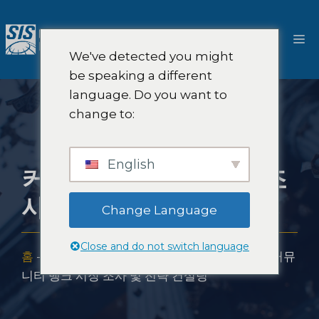
콘
텐
메
츠
We've detected you might
로
뉴
be speaking a different
건
language. Do you want to
너
change to:
뛰
기
English
커뮤니티 뱅크 시장 조
사 및 전략 컨설팅
Change Language
Close and do not switch language
홈
-
솔루션
-
핀테크 전략 컨설팅 및 시장 조사
-
커뮤
니티 뱅크 시장 조사 및 전략 컨설팅