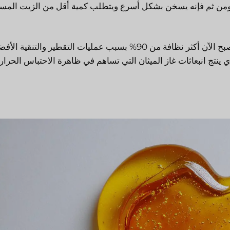
يضًا؛ ومن ثم فإنه يسخن بشكل أسرع ويتطلب كمية أقل من الزيت الم
زيت التدفئة نظيف. في العقود الماضية، تطور زيت التدفئة، وأصبح الآن أكثر نظافة من 90% بسبب عمليات التقطير والتنقية
ذي ينتج انبعاثات غاز الميثان التي تساهم في ظاهرة الاحتباس الحرار