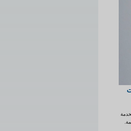
ت
خدمة
مة.