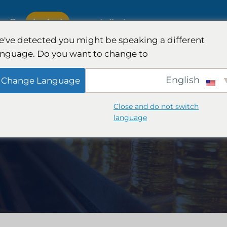
اتصل بنا
ة
خبرة
مجموعات التركيز
've detected you might be speaking a different
anguage. Do you want to change to:
لدولية
أبحاث هيئة المحلفين وهمية
English
Change Language
سيارات
إدارة نفقات شركات المحاماة
Close and do not switch
language
والكمي
استراتيجيات نمو شركات المحاماة
تراتيجية
تحليل تنافسي لشركات المحاماة
أبحاث السوق القانونية