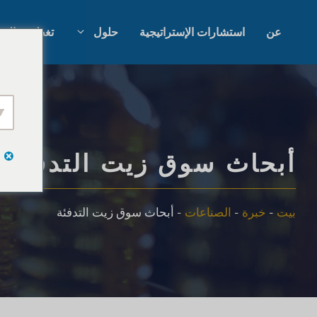
نتقل
لى
عن
استشارات الإستراتيجية
حلول
تغطية عالمي
لمحتوى
أبحاث السوق بالذكاء الاصطناعي
أبحاث السوق ا
أبحاث السوق B2B
أبحاث سوق ال
أبحاث سوق زيت التدفئة
أبحاث السوق الاستهلاكية
البحث النوعي 
بيت
-
خبرة
-
الصناعات
-
أبحاث سوق زيت التدفئة
أبحاث واستراتيجية التكنولوجيا
استشارات الإس
المالية
اختبار التذوق