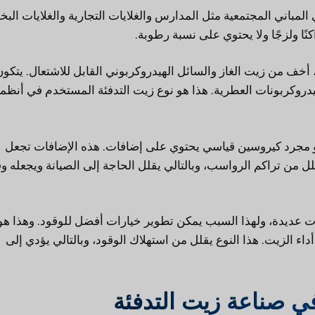
مباني المجتمعية مثل المدارس والغلايات التجارية والغلايات البخا
ًا ولزجًا ولا يحتوي على نسبة رطوبة.
أخف من زيت الغاز والسائل الهيدروكربوني القابل للاشتعال. يتكون
لهيدروكربونات العطرية. هذا هو نوع زيت التدفئة المستخدم في أنظم
هو مجرد كيروسين قياسي يحتوي على إضافات. هذه الإضافات تجعل
ل من تراكم الرواسب، وبالتالي يقلل الحاجة إلى الصيانة ويجعله وقو
 عديدة، ولهذا السبب يمكن تطوير خيارات أفضل للوقود. وهذا هو
 الزيت. هذا النوع يقلل من استهلاك الوقود، وبالتالي يؤدي إلى
ي صناعة زيت التدفئة