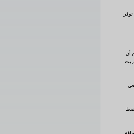
توفر
 أن
 زيت
في
نفط
سافة