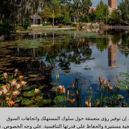
ة. إن توفير رؤى متعمقة حول سلوك المستهلك واتجاهات السوق
يجية مستنيرة والحفاظ على قدرتها التنافسية. على وجه الخصوص، 