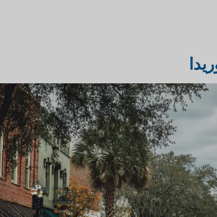
لسوق
دمج التكنولوجيا في مكاتب
يدا
المحاماة
سفر والسياحة
أبحاث سوق المحاماة