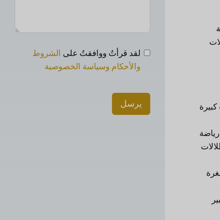
ة
ات
لقد قرأتُ ووافقتُ على
الشروط
والأحكام وسياسة الخصوصية
يرسل
كبيرة
رياضة
لالات
غرة
ير