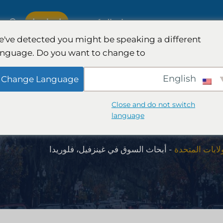
اتصل بنا
ة
خبرة
مجموعات التركيز
've detected you might be speaking a different
anguage. Do you want to change to:
لدولية
أبحاث هيئة المحلفين وهمية
English
Change Language
سيارات
إدارة نفقات شركات المحاماة
Close and do not switch
 فلوريدا
language
والكمي
استراتيجيات نمو شركات المحاماة
ايات المتحدة
-
أبحاث السوق في غينزفيل، فلوريدا
تراتيجية
تحليل تنافسي لشركات المحاماة
أبحاث السوق القانونية