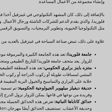
وإنشاء مجموعة من الأعمال المساعدة.
بالإضافة إلى ذلك، كان المشهد التكنولوجي في غينزفيل آخذا في
فلوريدا، والذي يقدم الدعم للشركات الناشئة ورجال الأعمال. 
مثل التكنولوجيا الحيوية، وتطوير البرمجيات، والتسويق الرقمي.
علاوة على ذلك، تنبض صناعة السياحة في غينزفيل بالعديد من ا
جامعة فلوريدا:
تعد هذه الجامعة الكبيرة والمرموقة موط
للزوار. يعد متحف جامعة فلوريدا للتاريخ الطبيعي ومتحف
متنزه باينز برايري الحكومي:
تعد هذه المنطقة الطبيعية 
المشي لمسافات طويلة أو ركوب الدراجة أو ركوب الخيل
خلابة على البراري والتماسيح والخيول البرية المقيمة فيه
حديقة ديفيلز ميلهوبر الجيولوجية الحكومية:
تم تسمية ه
وفريدة من نوعها في قاعها. يمكن للزوار نزول الدرج إل
حدائق كاناباها النباتية:
تعرض هذه الحدائق الجميلة مجمو
وحديقة الأعشاب. تستضيف الحدائق أيضًا مهرجان Spring Garden السنوي.