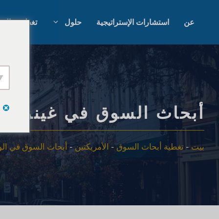
نتقل
لى
عن
استشارات الإستراتيجية
حلول
تغطية عالمي
لمحتوى
أبحاث السوق بالذكاء الاصطناعي
أبحاث السوق ا
أبحاث السوق B2B
أبحاث سوق ال
أبحاث السوق في غينزفيل،
أبحاث السوق الاستهلاكية
البحث النوعي 
بيت
-
تغطية أبحاث السوق
-
الأمريكتين
-
أبحاث السوق في الول
أبحاث واستراتيجية التكنولوجيا
استشارات الإس
المالية
اختبار التذوق