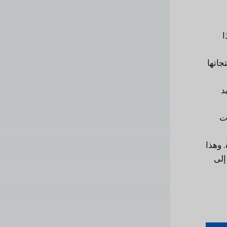
ا
جاتها
د
ت
 وهذا
إلى