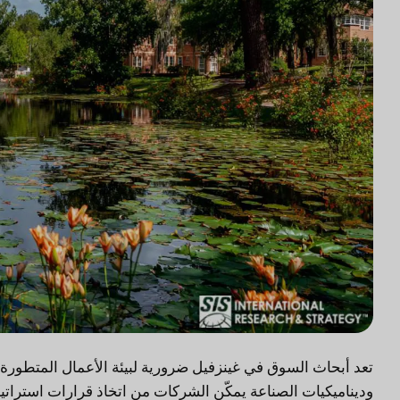
تعد أبحاث السوق في غينزفيل ضرورية لبيئة الأعمال المتطور
وديناميكيات الصناعة يمكّن الشركات من اتخاذ قرارات استرات