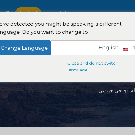
اتصل بنا
ة
خبرة
مجموعات التركيز
've detected you might be speaking a different
anguage. Do you want to change to:
لدولية
أبحاث هيئة المحلفين وهمية
English
Change Language
سيارات
إدارة نفقات شركات المحاماة
Close and do not switch
language
والكمي
استراتيجيات نمو شركات المحاماة
لسوق في جيبوتي
تراتيجية
تحليل تنافسي لشركات المحاماة
أبحاث السوق القانونية