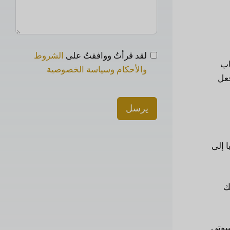
لقد قرأتُ ووافقتُ على
الشروط
اب
والأحكام وسياسة الخصوصية
اً. هذا الموقع يجعل
يرسل
ا إلى
ك
. وبالتالي فإن ميناء جيبوتي