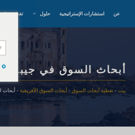
نتقل
لى
عن
استشارات الإستراتيجية
حلول
تغطية عالمي
لمحتوى
أبحاث السوق بالذكاء الاصطناعي
أبحاث السوق ا
أبحاث السوق B2B
أبحاث سوق ال
أبحاث السوق في جيبوتي
أبحاث السوق الاستهلاكية
البحث النوعي 
بيت
-
تغطية أبحاث السوق
-
أبحاث السوق الأفريقية
-
أبحاث ا
أبحاث واستراتيجية التكنولوجيا
استشارات الإس
المالية
اختبار التذوق