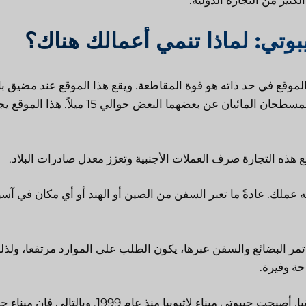
وتي: لماذا تنمي أعمالك هناك؟
ا الموقع في حد ذاته هو قوة المقاطعة. ويقع هذا الموقع عند مضيق ب
المندب، حيث ينتهي المحيط الهندي ويبدأ البحر الأحمر. ويبعد المسطحان المائيان عن بعضهما البعض حوالي 15 ميل
جع هذه التجارة صرف العملات الأجنبية وتعزز معدل صادرات البلاد.
 عملك. عادةً ما تعبر السفن من الصين أو الهند أو أي مكان في آسي
تمر البضائع والسفن عبرها، يكون الطلب على الموارد مرتفعا، ولذل
حة وفيرة.
إثيوبيا دولة غير ساحلية، لكن بها أكبر عدد من السكان في أفريقيا. أصبحت جيبوتي ميناء لإثيوبيا منذ عام 1999