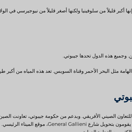
ا أكبر قليلاً من سلوفينيا ولكنها أصغر قليلاً من نيوجيرسي في الول
ن. وجميع هذه الدول تحدها جيبوتي.
 الهامة مثل البحر الأحمر وقناة السويس. تعد هذه المياه من أكبر ط
بوتي
موذجًا للتعاون الصيني الأفريقي. وبدعم من حكومة جيبوتي، تعاونت الصين
ومجموعة الموانئ معًا لبناء هذا المشروع الأفريقي الرائع. إنهم يقومون بتحويل شارع General Gallieni، موقع الميناء
ثير من التجارة الدولية.