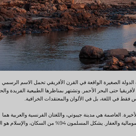
ه الدولة الصغيرة الواقعة في القرن الأفريقي تحمل الاسم الرسمي
يقيا حتى البحر الأحمر. وتشتهر بمناظرها الطبيعية الفريدة والحي
ليس فقط في اللغة، بل في الألوان والمعتقدات الخرافية.
خيرة. العاصمة هي مدينة جيبوتي، واللغتان الفرنسية والعربية هما
اللغتان الأكثر شيوعاً. هناك قبيلتان رئيسيتان في جيبوتي هما الصومالية والعفار. يشكل المسلمون 94% من السكان، وا