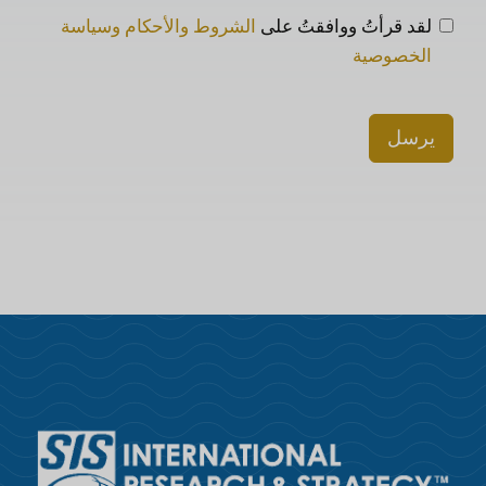
لقد قرأتُ ووافقتُ على
الشروط والأحكام وسياسة
الخصوصية
يرسل