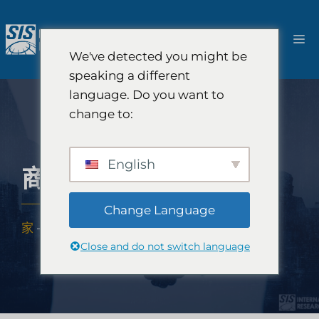
跳
至
選
內
We've detected you might be
容
單
speaking a different
language. Do you want to
change to:
English
商務寫作公司
Change Language
家
-
解決方案
-
策略諮詢
-
商務寫作公司
Close and do not switch language