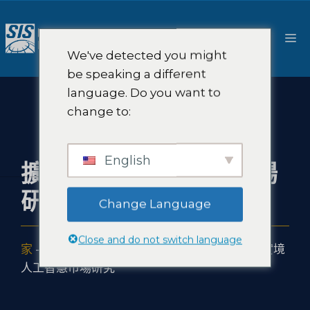
跳
至
選
內
We've detected you might
容
單
be speaking a different
language. Do you want to
change to:
English
擴增實境人工智慧市場
研究
Change Language
Close and do not switch language
家
-
解決方案
-
人工智慧市場研究與策略
-
擴增實境
人工智慧市場研究