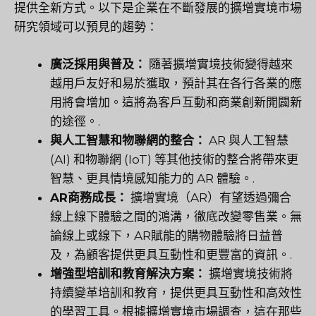
提供全新方式。以下是企業在不斷發展的擴增實境市場
研究領域可以預見的趨勢：
廣泛採用與普及：
隨著擴增實境技術變得越來
越用戶友好和易於獲取，預計其在各行各業的應
用將會增加。這將為客戶互動和商業創新開闢新
的途徑。.
與人工智慧和物聯網的整合：
AR 與人工智慧
(AI) 和物聯網 (IoT) 等其他技術的整合將帶來更
智慧、更具情境感知能力的 AR 體驗。.
AR商務成長：
擴增實境（AR）有望透過彌合
線上線下體驗之間的鴻溝，徹底改變零售業。無
論線上或線下，AR賦能的購物體驗將日益普
及，為顧客提供更具互動性和更豐富的資訊。.
增強型培訓和教育解決方案：
擴增實境技術將
持續變革培訓和教育，提供更具互動性和高效性
的學習工具。根據擴增實境市場調查，這在那些