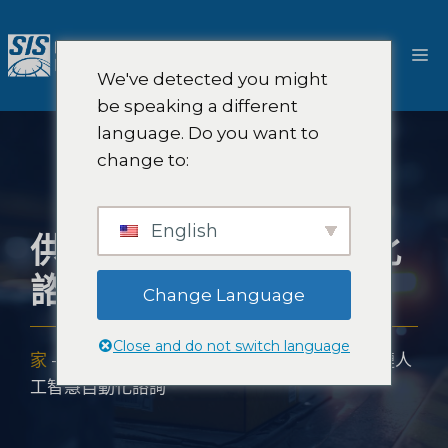
跳
至
選
內
We've detected you might
容
單
be speaking a different
language. Do you want to
change to:
English
供應鏈人工智慧自動化
諮詢
Change Language
Close and do not switch language
家
-
解決方案
-
人工智慧市場研究與策略
-
供應鏈人
工智慧自動化諮詢