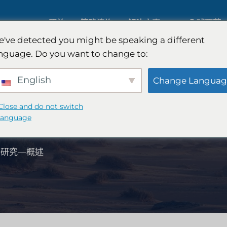
關於
策略諮詢
解決方案
全球覆蓋
've detected you might be speaking a different
nguage. Do you want to change to:
人工智慧市場研究
國際市場
English
Change Languag
B2B 市場研究
汽車市場
Close and do not switch
—概述
language
消費者市場研究
定性與定
場研究—概述
金融科技研究與戰略
策略諮詢
食品檢測
口味測試