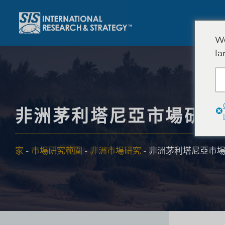
跳
至
內
We
容
la
非洲茅利塔尼亞市場研究
家
-
市場研究範圍
-
非洲市場研究
-
非洲茅利塔尼亞市