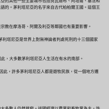
尼亞的其他一些主要城市包括努瓦迪布、阿塔爾、基法和
法語的。茅利塔尼亞的名字來自古代柏柏爾王國。這個王
該宗教在摩洛哥、阿爾及利亞等鄰國也有重要影響。
，茅利塔尼亞是世界上對無神論者判處死刑的十三個國家
因此，大多數茅利塔尼亞人生活在有水的南部。
大。因此，許多茅利塔尼亞人都是遊牧民族，從一個地方遷
的大多數人仍然貧窮。該國經濟以農業和畜牧業為主，許