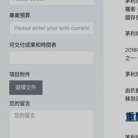
茅利
羅索
專案預算
國存
茅利
可交付成果和時間表
20
之一
茅利
項目附件
選擇文件
由於
移到
您的留言
重
茅利