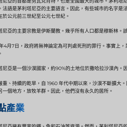
塔尼亞的首都是努瓦克肖特，也是全國最大的城市。茅利塔
。法語是茅利塔尼亞的主要語言。因此，有些城市的名字是
在於公元前三世紀至公元七世紀。
塔尼亞的主要宗教是伊斯蘭教。幾乎所有人口都是穆斯林。
18年4月7日，政府將無神論定為可判處死刑的罪行。事實上
。
塔尼亞是一個沙漠國家，約90%的土地位於撒哈拉沙漠內。
嚴重、持續的乾旱，自 1960 年代中期以來，沙漠不斷擴
另一個地方，放牧羊群。因此，他們沒有永久的居所。
點產業
塔尼亞擁有豐富的鐵、魚和石油等資源。然而，茅利塔尼亞