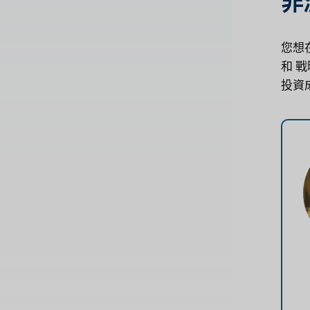
非
您想
和
戰
投資