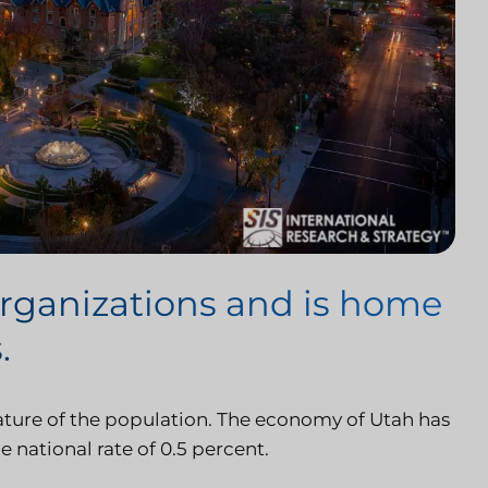
 organizations and is home
.
nature of the population. The economy of Utah has
e national rate of 0.5 percent.