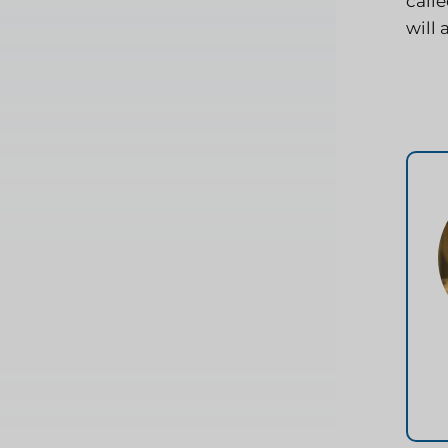
calle
will 