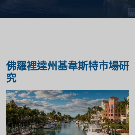
佛羅裡達州基韋斯特市場研
究