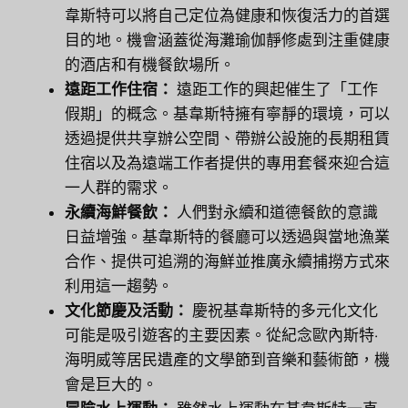
韋斯特可以將自己定位為健康和恢復活力的首選
目的地。機會涵蓋從海灘瑜伽靜修處到注重健康
的酒店和有機餐飲場所。
遠距工作住宿：
遠距工作的興起催生了「工作
假期」的概念。基韋斯特擁有寧靜的環境，可以
透過提供共享辦公空間、帶辦公設施的長期租賃
住宿以及為遠端工作者提供的專用套餐來迎合這
一人群的需求。
永續海鮮餐飲：
人們對永續和道德餐飲的意識
日益增強。基韋斯特的餐廳可以透過與當地漁業
合作、提供可追溯的海鮮並推廣永續捕撈方式來
利用這一趨勢。
文化節慶及活動：
慶祝基韋斯特的多元化文化
可能是吸引遊客的主要因素。從紀念歐內斯特·
海明威等居民遺產的文學節到音樂和藝術節，機
會是巨大的。