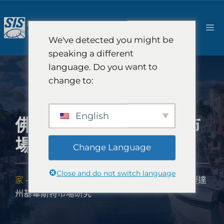
跳
至
選
內
We've detected you might be
容
單
speaking a different
language. Do you want to
change to:
English
佛羅裡達州基韋斯特市
場研究
Change Language
Close and do not switch language
家
-
市場研究範圍
-
美洲
-
美國市場研究
-
佛羅裡達
州基韋斯特市場研究