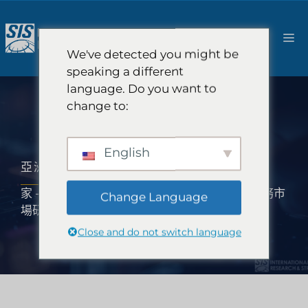
跳
至
選
內
We've detected you might be
容
speaking a different
單
language. Do you want to
change to:
English
亞洲電子商務市場研究
家
-
市場研究範圍
-
亞洲市場研究
-
亞洲電子商務市
Change Language
場研究
Close and do not switch language