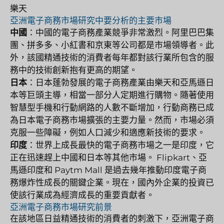
樂天
亞洲電子商務市場研究中要分析的主要市場
中國
：中國的電子商務產業競爭非常激烈。阿里巴巴集
團、拼多多、小紅書和京東等公司都是市場領導者。此
外，該國精通技術的消費者每年都對該行業所包含的服
務中的技術創新抱有更高的期望。
日本
：日本蓬勃發展的電子商務產業由樂天和亞馬遜日
本等巨頭主導，相當一部分人定期進行購物。隨著使用
智慧型手機和行動網路的人數不斷增加，行動商務已成
為日本電子商務市場擴張的主要力量。然而，市場必須
克服一些障礙，例如人口減少和適應新技術的要求。
印度
：世界上成長最快的電子商務市場之一是印度，它
正在迅速趕上中國和日本等其他市場。 Flipkart、亞
馬遜印度和 Paytm Mall 是過去幾年推動印度電子商
務爆炸性成長的關鍵企業。現在，國內外企業的投資已
使該行業成為經濟成長的重要貢獻者。
亞洲電子商務市場研究前景
在該地區日益精通技術的消費者的刺激下，亞洲電子商