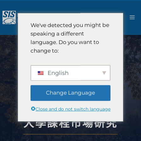
跳
至
選
內
We've detected you might be
容
單
speaking a different
language. Do you want to
change to:
English
Change Language
Close and do not switch language
大學課程市場研究