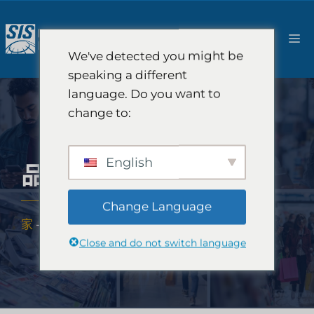
跳
至
選
內
We've detected you might be
容
單
speaking a different
language. Do you want to
change to:
English
品牌市場研究
Change Language
家
-
專業知識
-
產業
-
品牌市場研究
Close and do not switch language