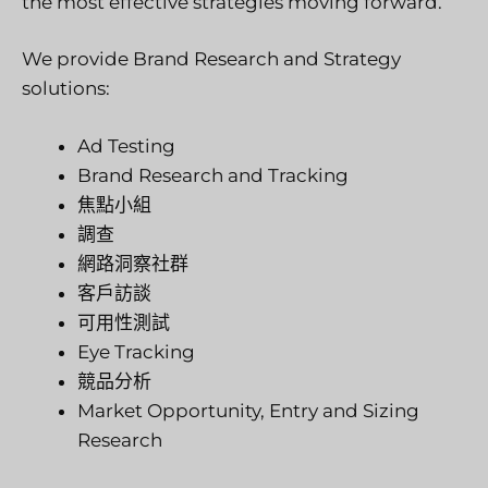
the most effective strategies moving forward.
We provide Brand Research and Strategy
solutions:
Ad Testing
Brand Research and Tracking
焦點小組
調查
網路洞察社群
客戶訪談
可用性測試
Eye Tracking
競品分析
Market Opportunity, Entry and Sizing
Research