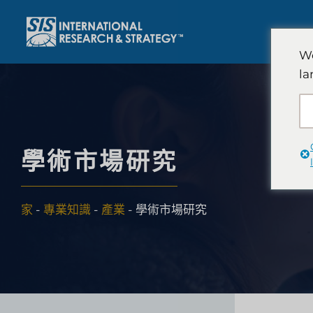
跳
至
內
We
容
la
學術市場研究
家
-
專業知識
-
產業
-
學術市場研究