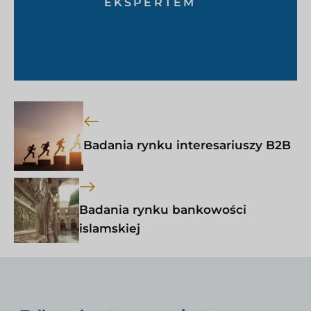
EKSPERTEM
Badania rynku interesariuszy B2B
Badania rynku bankowości
islamskiej