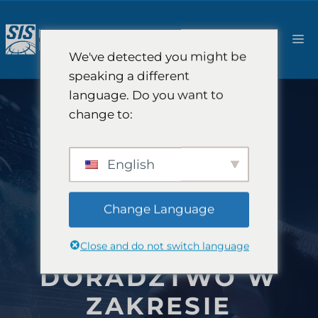
Przejdź
do
M
treści
We've detected you might be
speaking a different
language. Do you want to
change to:
English
Change Language
Close and do not switch language
DORADZTWO W
ZAKRESIE