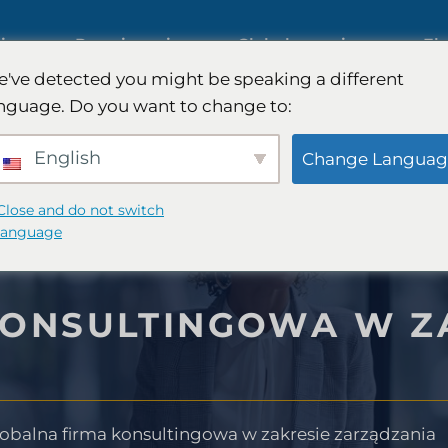
iczne
Rozwiązania
Globalny zasięg
Ek
've detected you might be speaking a different
nguage. Do you want to change to:
Międzynarodowe badania rynk
English
Change Languag
Badania rynku motoryzacyjneg
Close and do not switch
language
sumenckiego
Badania jakościowe i ilościowe
KONSULTINGOWA W Z
FinTech
Doradztwo strategiczne
obalna firma konsultingowa w zakresie zarządzania
ywczego
Testowanie smaku