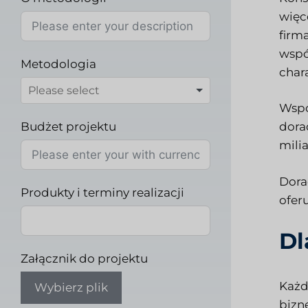
więc
firm
wspó
Metodologia
chara
Wspó
Budżet projektu
dora
mili
Dora
Produkty i terminy realizacji
ofer
Dl
Załącznik do projektu
Każd
Wybierz plik
bizn