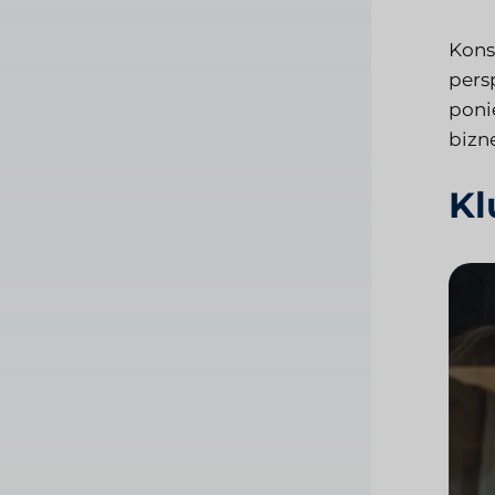
Kons
pers
poni
bizn
Kl