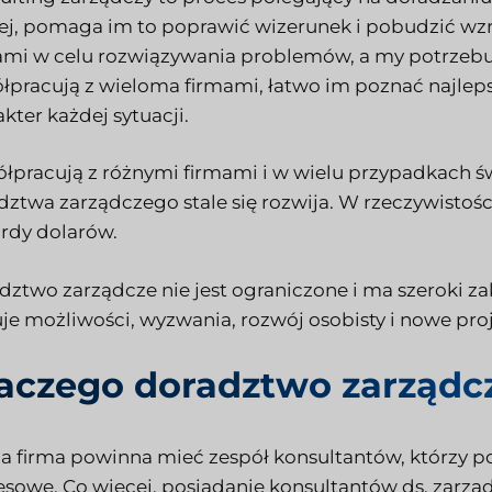
ej, pomaga im to poprawić wizerunek i pobudzić wzro
ami w celu rozwiązywania problemów, a my potrzeb
łpracują z wieloma firmami, łatwo im poznać najleps
kter każdej sytuacji.
łpracują z różnymi firmami i w wielu przypadkach św
dztwa zarządczego stale się rozwija. W rzeczywistoś
ardy dolarów.
dztwo zarządcze nie jest ograniczone i ma szeroki zak
uje możliwości, wyzwania, rozwój osobisty i nowe proj
aczego doradztwo zarządcz
a firma powinna mieć zespół konsultantów, którzy po
esowe. Co więcej, posiadanie konsultantów ds. zarzą