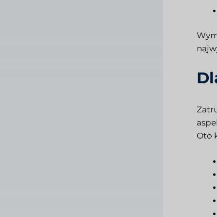
Wymi
najw
Dl
Zatr
aspe
Oto 