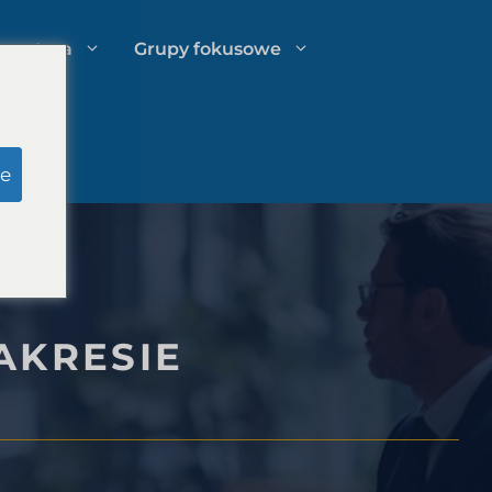
spertyza
Grupy fokusowe
u
Badania pozorowane ławy
e
przysięgłych
o
Zarządzanie wydatkami kancelarii
prawnej
AKRESIE
Strategie rozwoju kancelarii
prawnych