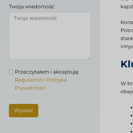
Twoja wiadomość
kapi
Kons
Potra
star
inny
Kl
Przeczytałem i akceptuję
Regulamin i Polityka
W br
Prywatności
obej
Wysłać