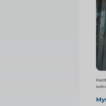
Każd
sukce
Myś