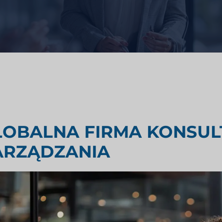
i zdrowotnej
Badania oceny rynku
emysłowego
Badania rynku podróży i turyst
LOBALNA FIRMA KONSUL
ARZĄDZANIA