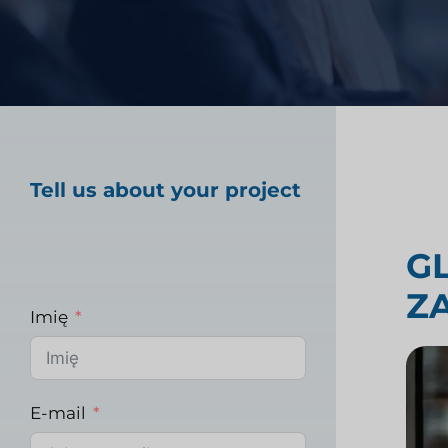
Badania rynku opiek
Badania rynku prz
Tell us about your project
G
Z
Imię
E-mail